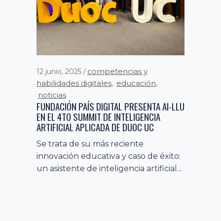
competencias y
12 junio, 2025
habilidades digitales
educación
,
,
fomento a la economía
11 agosto, 2021
noticias
digital
noticias
,
FUNDACIÓN PAÍS DIGITAL PRESENTA AI-LLU
PYMES APRENDEN DE CIBERSEGURIDAD
EN EL 4TO SUMMIT DE INTELIGENCIA
CON BANCO DE CHILE, FACEBOOK Y
ARTIFICIAL APLICADA DE DUOC UC
GOOGLE
Se trata de su más reciente
En conjunto con Fundación País
innovación educativa y caso de éxito:
Digital y el Ministerio de Economía,
un asistente de inteligencia artificial...
Banco de Chile realizó un nuevo...