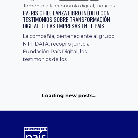
Fundación País Digital, junto al
fomento a la economía digital
noticias
,
Banco Interamericano de...
EVERIS CHILE LANZA LIBRO INÉDITO CON
TESTIMONIOS SOBRE TRANSFORMACIÓN
DIGITAL DE LAS EMPRESAS EN EL PAÍS
La compañía, perteneciente al grupo
NTT DATA, recopiló junto a
Fundación País Digital, los
testimonios de los...
noticias
28 abril, 2021
CHILE EXPORTA HERRAMIENTA DE
CHEQUEO DIGITAL PARA PYMES. ESTÁ
PRESENTE EN 14 PAÍSES.