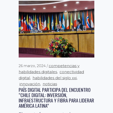
noticias
4 mayo, 2021
COSTA RICA RE-LANZA CHEQUEO DIGITAL
PARA POTENCIAR LA TRANSFORMACIÓN
competencias y
26 marzo, 2024
DIGITAL LAS PYMES
habilidades digitales
conectividad
,
En la nueva inauguración de la
digital
habilidades del siglo xxi
,
,
plataforma desarrollada por
innovación
noticias
,
PAÍS DIGITAL PARTICIPA DEL ENCUENTRO
Fundación País Digital, junto al
“CHILE DIGITAL: INVERSIÓN,
Banco Interamericano de...
INFRAESTRUCTURA Y FIBRA PARA LIDERAR
AMÉRICA LATINA”