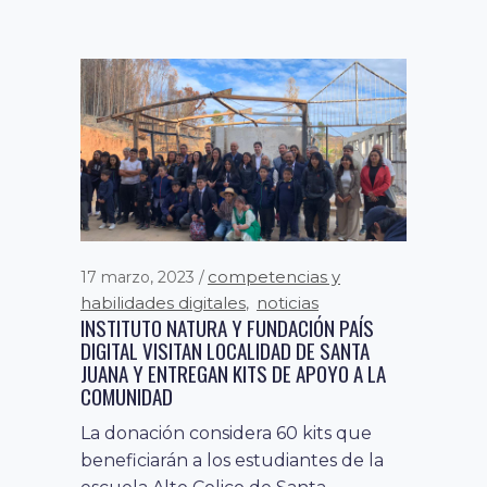
noticias
sin
14 diciembre, 2020
,
categoría
GUATEMALA ABRE PASO AL DESAFÍO DE
TRANSFORMACIÓN DE SUS PYMES A
TRAVÉS DE CHEQUEO DIGITAL
En la inauguración de la plataforma
desarrollada por Fundación País
Digital junto al Banco Interamericano
de Desarrollo...
competencias y
17 marzo, 2023
habilidades digitales
noticias
,
INSTITUTO NATURA Y FUNDACIÓN PAÍS
DIGITAL VISITAN LOCALIDAD DE SANTA
JUANA Y ENTREGAN KITS DE APOYO A LA
COMUNIDAD
La donación considera 60 kits que
beneficiarán a los estudiantes de la