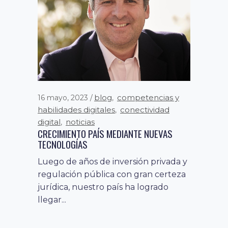
La actividad, donde la organización
formó parte como partner, contó con
la presencia de Pelayo Covarrubias,
Presidente...
blog
competencias y
16 mayo, 2023
,
habilidades digitales
conectividad
,
digital
noticias
,
CRECIMIENTO PAÍS MEDIANTE NUEVAS
TECNOLOGÍAS
Luego de años de inversión privada y
regulación pública con gran certeza
jurídica, nuestro país ha logrado
llegar...