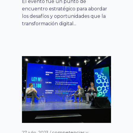
El evento fue un punto de
encuentro estratégico para abordar
los desafíos y oportunidades que la
transformación digital...
noticias
28 abril, 2021
CHILE EXPORTA HERRAMIENTA DE
CHEQUEO DIGITAL PARA PYMES. ESTÁ
PRESENTE EN 14 PAÍSES.
Conocer en qué estado de madurez
digital se encuentra un negocio y de
qué manera se puede...
competencias y
27 julio, 2023