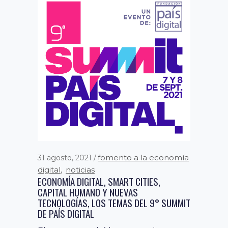
noticias
29 mayo, 2020
FUNDACIÓN PAÍS DIGITAL DIO A CONOCER
LOS PRINCIPALES DESAFÍOS DIGITALES EN
TIEMPOS DE COVID-19
El Presidente de Fundación País
Digital y Director de Relaciones
Institucionales de la UDD, entregó su
opinión...
fomento a la economía
31 agosto, 2021
digital
noticias
,
ECONOMÍA DIGITAL, SMART CITIES,
CAPITAL HUMANO Y NUEVAS
TECNOLOGÍAS, LOS TEMAS DEL 9° SUMMIT
DE PAÍS DIGITAL