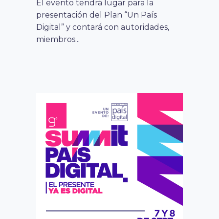
El evento tendrá lugar para la
presentación del Plan “Un País
Digital” y contará con autoridades,
miembros...
noticias
20 mayo, 2020
FUNDACIÓN PAÍS DIGITAL EXPUSO
HERRAMIENTAS PARA QUE MIPES PUEDAN
INNOVAR SU EMPRENDIMIENTO EN 2°
SEMINARIO WEB DESPEGA EN AYSÉN
El Director de Desarrollo Digital,
Marco Terán, planteó algunas de las
herramientas claves para llevar que
los...