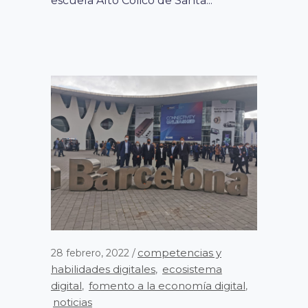
escuela Alto Colico de Santa...
noticias
10 diciembre, 2020
PANAMÁ INICIÓ EL DESAFÍO DE
TRANSFORMACIÓN DIGITAL PARA PYMES A
TRAVÉS DEL CHEQUEO DIGITAL
El país centroamericano lanzó la
plataforma “Chequeo Digital”,
construida por Fundación País Digital
junto al Banco Interamericano...
competencias y
28 febrero, 2022
habilidades digitales
ecosistema
,
digital
fomento a la economía digital
,
,
noticias