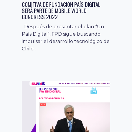
COMITIVA DE FUNDACIÓN PAÍS DIGITAL
SERÁ PARTE DE MOBILE WORLD
CONGRESS 2022
noticias
10 noviembre, 2020
Después de presentar el plan “Un
CULTURA DIGITAL: NUEVAS TENDENCIAS Y
País Digital”, FPD sigue buscando
DESAFÍOS EN LA NUEVA REALIDAD POST
impulsar el desarrollo tecnológico de
COVID-19
Chile...
Este 10 de noviembre se llevó a cabo
el evento CHEC: Políticas Culturales
y Cultura Digital, donde...