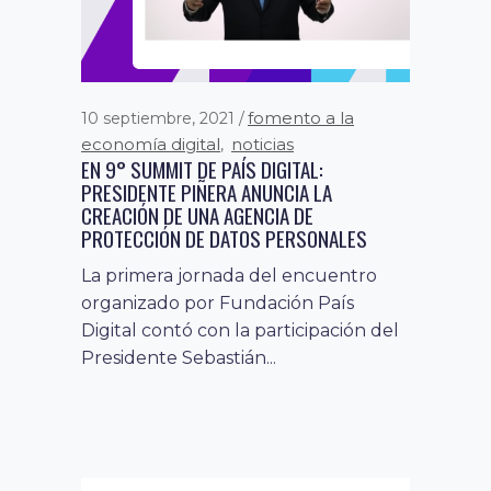
sin categoría
20 octubre, 2020
HONDURAS INICIÓ EL DESAFÍO DE
fomento a la
10 septiembre, 2021
TRANSFORMACIÓN DIGITAL PARA PYMES A
TRAVÉS DEL CHEQUEO DIGITAL
economía digital
noticias
,
EN 9° SUMMIT DE PAÍS DIGITAL:
Este es el primer país de
PRESIDENTE PIÑERA ANUNCIA LA
CREACIÓN DE UNA AGENCIA DE
Centroamérica que dispone de la
PROTECCIÓN DE DATOS PERSONALES
herramienta de “Chequeo Digital”,
plataforma construida...
La primera jornada del encuentro
organizado por Fundación País
Digital contó con la participación del
Presidente Sebastián...