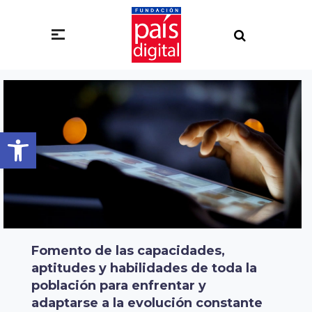
Abrir barra de herramientas
Fomento de las capacidades,
aptitudes y habilidades de toda la
población para enfrentar y
adaptarse a la evolución constante