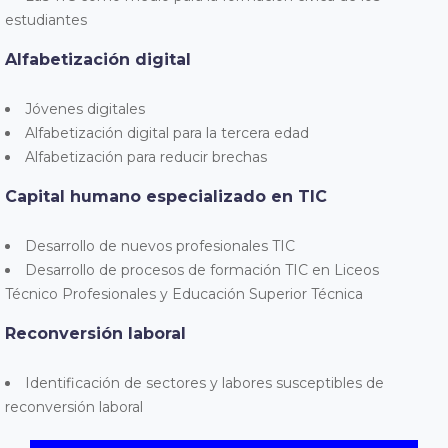
estudiantes
Alfabetización digital
Jóvenes digitales
Alfabetización digital para la tercera edad
Alfabetización para reducir brechas
Capital humano especializado en TIC
Desarrollo de nuevos profesionales TIC
Desarrollo de procesos de formación TIC en Liceos
Técnico Profesionales y Educación Superior Técnica
Reconversión laboral
Identificación de sectores y labores susceptibles de
reconversión laboral