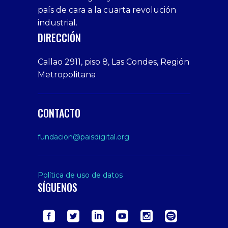
deneme
giriş
Free
país de cara a la cuarta revolución
bonusu
Amateur
industrial.
veren
Porn
DIRECCIÓN
siteler
Video
Xxx
Callao 2911, piso 8, Las Condes, Región
Indian
Metropolitana
Desi
Big
Butt
CONTACTO
sex
From
fundacion@paisdigital.org
Her
Step
Son
Política de uso de datos
SÍGUENOS