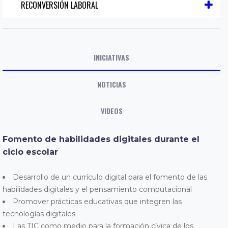
RECONVERSIÓN LABORAL
INICIATIVAS
NOTICIAS
VIDEOS
Fomento de habilidades digitales durante el
ciclo escolar
Desarrollo de un currículo digital para el fomento de las
habilidades digitales y el pensamiento computacional
Promover prácticas educativas que integren las
tecnologías digitales
Las TIC como medio para la formación cívica de los