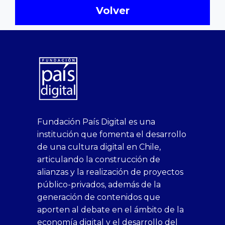
Volver
superbetin
bahis
Sikis
casino
deneme
https://fap.xxx
canlı
deneme
ankara
casinositeleri.uk.com
deneme
geobonus.org
canlı
Bengali
https://hazbet-
Tipobet
deneme
sikiş
Fundación País Digital es una
1xbet
siteleri
Sikis
siteleri
bonusu
casino
bonusu
escort
casino
bonusu
bahis
Hot
yenigiris.com
Giriş
bonusu
institución que fomenta el desarrollo
canlı
deneme
veren
siteleri
veren
siteleri
siteleri
Couple
veren
de una cultura digital en Chile,
casino
bonusu
siteler
1win
siteler
xxx
siteler
articulando la construcción de
siteleri
xslot
deneme
homemade
deneme
alianzas y la realización de proyectos
bedava
sahabet
bonusu
porn
bonusu
público-privados, además de la
bonus
giriş
Deneme
on
veren
generación de contenidos que
veren
1xbet
bonusu
webcam
siteler
aporten al debate en el ámbito de la
siteler
giriş
veren
Cumshots
economía digital y el desarrollo del
1xbet
tarafbet
siteler
Tits