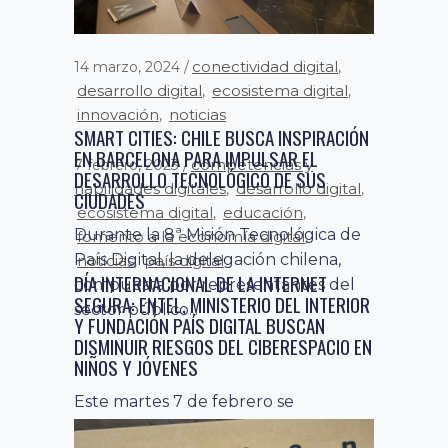
conectividad digital
14 marzo, 2024
,
desarrollo digital
ecosistema digital
,
,
innovación
noticias
,
SMART CITIES: CHILE BUSCA INSPIRACIÓN
EN BARCELONA PARA IMPULSAR EL
competencias y
7 febrero, 2023
DESARROLLO TECNOLÓGICO DE SUS
habilidades digitales
desarrollo digital
,
,
CIUDADES
ecosistema digital
educación
,
,
Durante la 8ª Misión Tecnológica de
fomento a la economía digital
,
País Digital, la delegación chilena,
noticias
país digital
,
DÍA INTERNACIONAL DE LA INTERNET
compuesta por representantes del
SEGURA: ENTEL, MINISTERIO DEL INTERIOR
sector público...
Y FUNDACIÓN PAÍS DIGITAL BUSCAN
DISMINUIR RIESGOS DEL CIBERESPACIO EN
NIÑOS Y JÓVENES
Este martes 7 de febrero se
conmemora el Día Internacional de