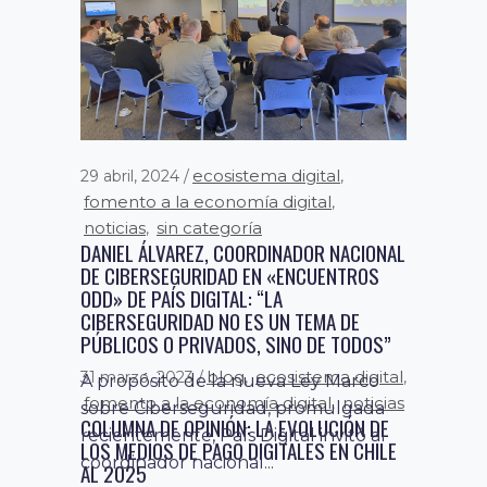
ecosistema digital
29 abril, 2024
,
fomento a la economía digital
,
noticias
sin categoría
,
DANIEL ÁLVAREZ, COORDINADOR NACIONAL
DE CIBERSEGURIDAD EN «ENCUENTROS
ODD» DE PAÍS DIGITAL: “LA
CIBERSEGURIDAD NO ES UN TEMA DE
PÚBLICOS O PRIVADOS, SINO DE TODOS”
blog
ecosistema digital
31 marzo, 2023
,
,
A propósito de la nueva Ley Marco
fomento a la economía digital
noticias
,
sobre Ciberseguridad, promulgada
COLUMNA DE OPINIÓN: LA EVOLUCIÓN DE
recientemente, País Digital invitó al
LOS MEDIOS DE PAGO DIGITALES EN CHILE
coordinador nacional...
AL 2025