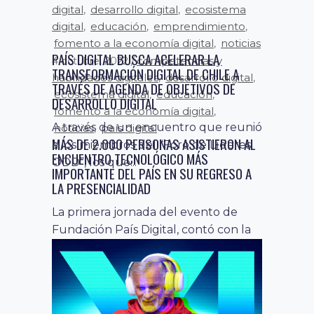
digital
desarrollo digital
ecosistema
,
,
digital
educación
emprendimiento
,
,
,
fomento a la economía digital
noticias
,
PAÍS DIGITAL BUSCA ACELERAR LA
competencias y
4 octubre, 2022
TRANSFORMACIÓN DIGITAL DE CHILE A
habilidades digitales
desarrollo digital
,
,
TRAVÉS DE AGENDA DE OBJETIVOS DE
ecosistema digital
educación
,
,
DESARROLLO DIGITAL
fomento a la economía digital
,
A través de un encuentro que reunió
noticias
país digital
,
MÁS DE 2.000 PERSONAS ASISTIERON AL
a los miembros del “Foro de Líderes
ENCUENTRO TECNOLÓGICO MÁS
ODD”, los que...
IMPORTANTE DEL PAÍS EN SU REGRESO A
LA PRESENCIALIDAD
La primera jornada del evento de
Fundación País Digital, contó con la
participación de diferentes
autoridades, empresarios,...