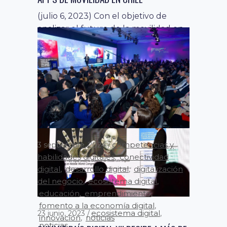
(julio 6, 2023) Con el objetivo de
analizar el futuro de la movilidad en
Chile, País Digital, con...
competencias y
3 septiembre, 2024
habilidades digitales
conectividad
,
digital
desarrollo digital
digitalización
,
,
del negocio
ecosistema digital
,
,
educación
emprendimiento
,
,
fomento a la economía digital
,
ecosistema digital
23 junio, 2023
,
innovación
noticias
,
noticias