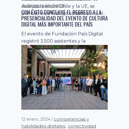
noticias
país digital
,
Avanzado entre Chile y la UE, se
CON ÉXITO CONCLUYE EL REGRESO A LA
planteó este trabajo colaborativo, el...
PRESENCIALIDAD DEL EVENTO DE CULTURA
DIGITAL MÁS IMPORTANTE DEL PAÍS
El evento de Fundación País Digital
registró 3.500 asistentes y la
presencia de diferentes autoridades,
empresarios, inversionistas...
competencias y
12 enero, 2024
habilidades digitales
conectividad
,