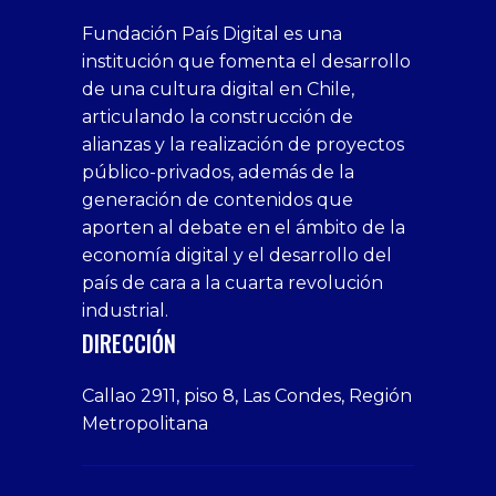
superbetin
bahis
Sikis
casino
deneme
https://fap.xxx
canlı
deneme
ankara
casinositeleri.uk.com
deneme
geobonus.org
canlı
Bengali
https://hazbet-
Tipobet
deneme
sikiş
Fundación País Digital es una
1xbet
siteleri
Sikis
siteleri
bonusu
casino
bonusu
escort
casino
bonusu
bahis
Hot
yenigiris.com
Giriş
bonusu
institución que fomenta el desarrollo
canlı
deneme
veren
siteleri
veren
siteleri
siteleri
Couple
veren
de una cultura digital en Chile,
casino
bonusu
siteler
1win
siteler
xxx
siteler
articulando la construcción de
siteleri
xslot
deneme
homemade
deneme
alianzas y la realización de proyectos
bedava
sahabet
bonusu
porn
bonusu
público-privados, además de la
bonus
giriş
Deneme
on
veren
generación de contenidos que
veren
1xbet
bonusu
webcam
siteler
aporten al debate en el ámbito de la
siteler
giriş
veren
Cumshots
economía digital y el desarrollo del
1xbet
tarafbet
siteler
Tits
deneme
giriş
Free
país de cara a la cuarta revolución
bonusu
Amateur
industrial.
veren
Porn
DIRECCIÓN
siteler
Video
Xxx
Callao 2911, piso 8, Las Condes, Región
Indian
Metropolitana
Desi
Big
Butt