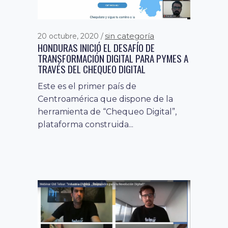
sin categoría
20 octubre, 2020
HONDURAS INICIÓ EL DESAFÍO DE
TRANSFORMACIÓN DIGITAL PARA PYMES A
TRAVÉS DEL CHEQUEO DIGITAL
Este es el primer país de
Centroamérica que dispone de la
herramienta de “Chequeo Digital”,
plataforma construida...
competencias y
29 julio, 2019
habilidades digitales
educación
,
,
noticias
CELULAR EN EL AULA: CREAR UNA
CULTURA DIGITAL DESDE LA EDUCACIÓN
FORMAL
Recientemente, el Ministerio de
Educación, lanzó una consulta