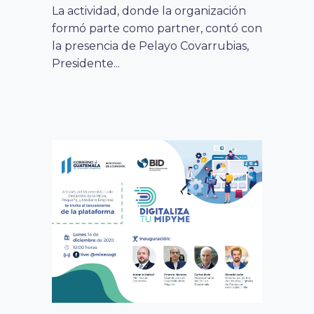
REVOLUCIÓN DIGITAL»
La actividad, donde la organización
formó parte como partner, contó con
La segunda jornada del evento
la presencia de Pelayo Covarrubias,
estuvo marcada por la participación
Presidente...
del presidente Sebastián Piñera
quien se refirió...