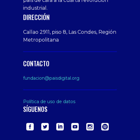
economía digital y el desarrollo del
1xbet
tarafbet
siteler
Tits
deneme
giriş
Free
país de cara a la cuarta revolución
bonusu
Amateur
industrial.
veren
Porn
DIRECCIÓN
siteler
Video
Xxx
Callao 2911, piso 8, Las Condes, Región
Indian
Metropolitana
Desi
Big
Butt
CONTACTO
sex
From
fundacion@paisdigital.org
Her
Step
Son
Política de uso de datos
SÍGUENOS