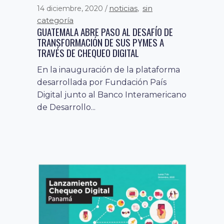
fomento a la
noticias
sin
3 septiembre, 2019
14 diciembre, 2020
,
economía digital
noticias
categoría
,
SUMMIT PAÍS DIGITAL 2019: «NOS
GUATEMALA ABRE PASO AL DESAFÍO DE
ESTAMOS QUEDANDO ATRÁS EN MATERIA
TRANSFORMACIÓN DE SUS PYMES A
DE DIGITALIZACIÓN Y ESO AFECTA A TODA
TRAVÉS DE CHEQUEO DIGITAL
LA SOCIEDAD»
En la inauguración de la plataforma
Durante la primera jornada del
desarrollada por Fundación País
evento, Pelayo Covarrubias,
Digital junto al Banco Interamericano
presidente de País Digital, destacó la
de Desarrollo...
necesidad de que...