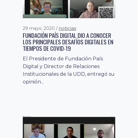
nacional sobre el uso de celulares en
los colegios del...
noticias
29 mayo, 2020
FUNDACIÓN PAÍS DIGITAL DIO A CONOCER
LOS PRINCIPALES DESAFÍOS DIGITALES EN
TIEMPOS DE COVID-19
El Presidente de Fundación País
Digital y Director de Relaciones
Institucionales de la UDD, entregó su
opinión...
desarrollo digital
fomento
7 junio, 2019
,
a la economía digital
noticias
,
PYMES DE ANTOFAGASTA PARTICIPAN EN
TALLER GRATUITO DE ADOPCIÓN
TECNOLÓGICA SOBRE SOLUCIONES