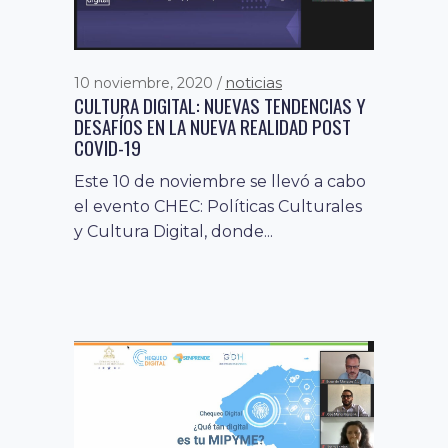
noticias
10 noviembre, 2020
CULTURA DIGITAL: NUEVAS TENDENCIAS Y
DESAFÍOS EN LA NUEVA REALIDAD POST
COVID-19
Este 10 de noviembre se llevó a cabo
fomento a la economía
21 agosto, 2019
el evento CHEC: Políticas Culturales
digital
noticias
,
y Cultura Digital, donde...
SUMMIT PAÍS DIGITAL EXPONDRÁ CLAVES
PARA EL DESARROLLO DE UNA
TRANSFORMACIÓN CULTURAL
El 7° encuentro Summit País Digital,
que se realizará el próximo 3 y 4 de
septiembre, analizará,...