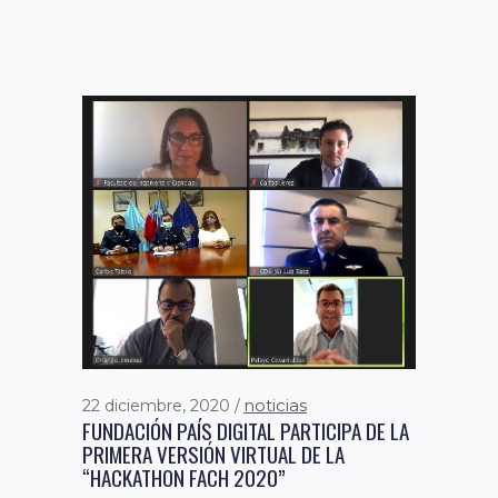
información administrativa...
fomento a la
9 septiembre, 2019
noticias
22 diciembre, 2020
economía digital
noticias
,
FUNDACIÓN PAÍS DIGITAL PARTICIPA DE LA
PRESIDENTE PIÑERA EN SUMMIT PAÍS
PRIMERA VERSIÓN VIRTUAL DE LA
DIGITAL: «DEBEMOS PREPARARNOS DE
“HACKATHON FACH 2020”
MANERA MÁS ÁGIL Y DINÁMICO PARA LA