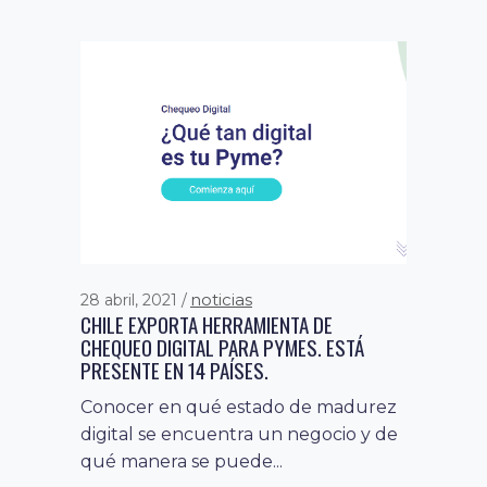
noticias
28 abril, 2021
noticias
24 febrero, 2020
CHILE EXPORTA HERRAMIENTA DE
RED SALUD E INTERSYSTEMS SELLAN
CHEQUEO DIGITAL PARA PYMES. ESTÁ
ALIANZA PARA IMPULSAR MODERNO
PRESENTE EN 14 PAÍSES.
SISTEMA DE INFORMACIÓN HOSPITALARIA
Conocer en qué estado de madurez
Se trata de un sistema de registro
digital se encuentra un negocio y de
clínico electrónico de pacientes
qué manera se puede...
unificado, que además incluye