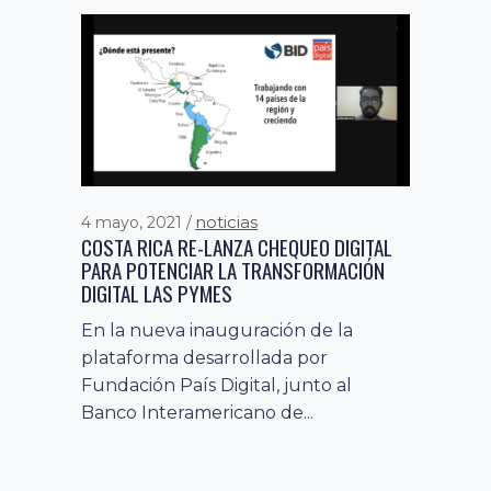
noticias
4 mayo, 2021
noticias
12 marzo, 2020
COSTA RICA RE-LANZA CHEQUEO DIGITAL
PAÍS DIGITAL PARTICIPÓ EN SEMINARIO DE
PARA POTENCIAR LA TRANSFORMACIÓN
TRANSFORMACIÓN DIGITAL DE
DIGITAL LAS PYMES
ANTOFAGASTA MINERAL
En la nueva inauguración de la
El pasado martes 10 de marzo, el
plataforma desarrollada por
Presidente de la Fundación País
Fundación País Digital, junto al
Digital, Pelayo Covarrubias, participó
Banco Interamericano de...
de Digital...