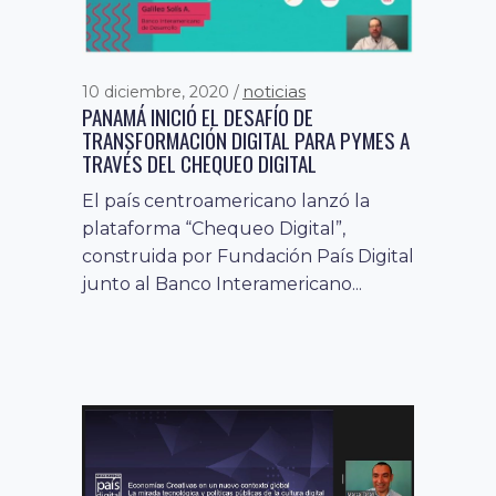
noticias
10 diciembre, 2020
PANAMÁ INICIÓ EL DESAFÍO DE
TRANSFORMACIÓN DIGITAL PARA PYMES A
fomento a la economía
22 agosto, 2019
TRAVÉS DEL CHEQUEO DIGITAL
digital
noticias
país digital
,
,
PAÍS DIGITAL Y LA FUNDACIÓN VTR SE
El país centroamericano lanzó la
UNEN POR LA INNOVACIÓN Y EL
plataforma “Chequeo Digital”,
DESARROLLO TECNOLÓGICO
construida por Fundación País Digital
Con la firma de un convenio, ambas
junto al Banco Interamericano...
organizaciones sellaron una alianza
que busca impulsar y dar a...