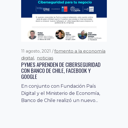
fundación país digital
13 marzo, 2020
,
noticias
fomento a la economía
11 agosto, 2021
EXPERTOS ANALIZARON LOS DESAFÍOS
digital
noticias
,
DEL OPEN BANKING EN CHILE
PYMES APRENDEN DE CIBERSEGURIDAD
CON BANCO DE CHILE, FACEBOOK Y
Evento de EY y Fundación País
GOOGLE
Digital La necesidad de buscar una
regulación acorde a nuestro país...
En conjunto con Fundación País
Digital y el Ministerio de Economía,
Banco de Chile realizó un nuevo...