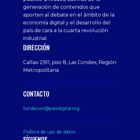
bonus
giriş
Deneme
on
veren
generación de contenidos que
veren
1xbet
bonusu
webcam
siteler
aporten al debate en el ámbito de la
siteler
giriş
veren
Cumshots
economía digital y el desarrollo del
1xbet
tarafbet
siteler
Tits
deneme
giriş
Free
país de cara a la cuarta revolución
bonusu
Amateur
industrial.
veren
Porn
DIRECCIÓN
siteler
Video
Xxx
Callao 2911, piso 8, Las Condes, Región
Indian
Metropolitana
Desi
Big
Butt
CONTACTO
sex
From
fundacion@paisdigital.org
Her
Step
Son
Política de uso de datos
SÍGUENOS