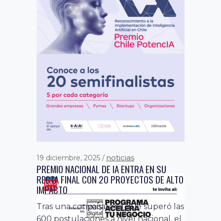
noticias
30 marzo, 2021
FUNDACIÓN PAÍS DIGITAL REALIZÓ SU
PRIMER CONVERSATORIO DE
COMUNICACIONES Y MARKETING 2021
El encuentro virtual dirigido por el
área de comunicaciones de la
organización, contó con la
participación de...
noticias
19 diciembre, 2025
PREMIO NACIONAL DE IA ENTRA EN SU
RECTA FINAL CON 20 PROYECTOS DE ALTO
IMPACTO
Tras una convocatoria que superó las
600 postulaciones a nivel nacional, el