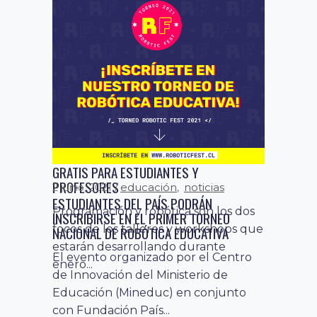
educación
noticias
29 diciembre, 2020
,
ROBOTIC FEST: CURSOS DE VERANO
GRATIS PARA ESTUDIANTES Y
PROFESORES
educación
noticias
2 junio, 2021
,
ESTUDIANTES DEL PAÍS PODRÁN
Programación y robótica son los dos
INSCRIBIRSE EN EL PRIMER TORNEO
focos de los talleres y workshops que
NACIONAL DE ROBÓTICA EDUCATIVA
estarán desarrollando durante
El evento organizado por el Centro
enero...
de Innovación del Ministerio de
Educación (Mineduc) en conjunto
con Fundación País...