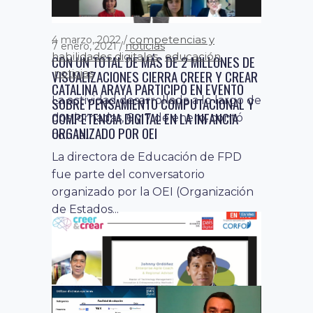
competencias y
4 marzo, 2022
noticias
7 enero, 2021
habilidades digitales
educación
,
,
CON UN TOTAL DE MÁS DE 2 MILLONES DE
noticias
VISUALIZACIONES CIERRA CREER Y CREAR
CATALINA ARAYA PARTICIPÓ EN EVENTO
SOBRE PENSAMIENTO COMPUTACIONAL Y
La actividad desarrollada a lo largo de
COMPETENCIA DIGITAL EN LA INFANCIA
dos jornadas, 6 y 7 de enero, contó
ORGANIZADO POR OEI
con la...
La directora de Educación de FPD
fue parte del conversatorio
organizado por la OEI (Organización
de Estados...