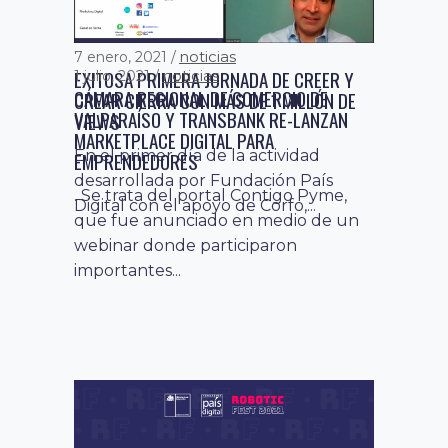
noticias
7 enero, 2021
EXITOSA PRIMERA JORNADA DE CREER Y
noticias
1 julio, 2021
CÁMARA REGIONAL DE COMERCIO DE
CREAR CIERRA CON MÁS DE 1 MILLÓN DE
VALPARAÍSO Y TRANSBANK RE-LANZAN
VIEWS
MARKETPLACE DIGITAL PARA
En el primer día de la actividad
EMPRENDEDORES
desarrollada por Fundación País
. Se trata del portal Contigo Pyme,
Digital con el apoyo de Corfo,...
que fue anunciado en medio de un
webinar donde participaron
importantes...