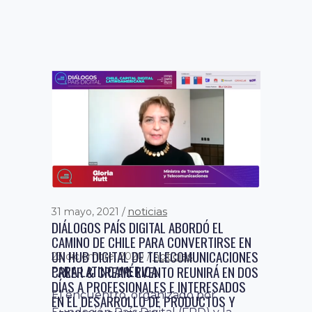
noticias
31 mayo, 2021
DIÁLOGOS PAÍS DIGITAL ABORDÓ EL
CAMINO DE CHILE PARA CONVERTIRSE EN
UN HUB DIGITAL DE TELECOMUNICACIONES
noticias
23 diciembre, 2020
PARA LATINOAMÉRICA
CREER & CREAR: EVENTO REUNIRÁ EN DOS
DÍAS A PROFESIONALES E INTERESADOS
El encuentro, organizado por
EN EL DESARROLLO DE PRODUCTOS Y