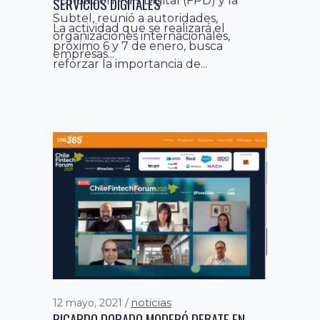
Fundación País Digital (FPD) y la
SERVICIOS DIGITALES
Subtel, reunió a autoridades,
La actividad que se realizará el
organizaciones internacionales,
próximo 6 y 7 de enero, busca
empresas...
reforzar la importancia de...
noticias
12 mayo, 2021
RICARDO DORADO MODERÓ DEBATE EN