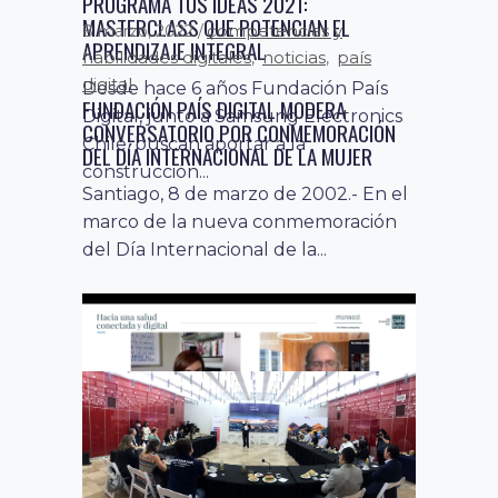
PROGRAMA TUS IDEAS 2021:
MASTERCLASS QUE POTENCIAN EL
competencias y
8 marzo, 2022
APRENDIZAJE INTEGRAL
habilidades digitales
noticias
país
,
,
digital
Desde hace 6 años Fundación País
FUNDACIÓN PAÍS DIGITAL MODERA
Digital, junto a Samsung Electronics
CONVERSATORIO POR CONMEMORACIÓN
Chile, buscan aportar a la
DEL DÍA INTERNACIONAL DE LA MUJER
construcción...
Santiago, 8 de marzo de 2002.- En el
marco de la nueva conmemoración
del Día Internacional de la...