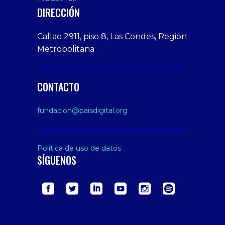
veren
Porn
DIRECCIÓN
siteler
Video
Xxx
Callao 2911, piso 8, Las Condes, Región
Indian
Metropolitana
Desi
Big
Butt
CONTACTO
sex
From
fundacion@paisdigital.org
Her
Step
Son
Política de uso de datos
SÍGUENOS