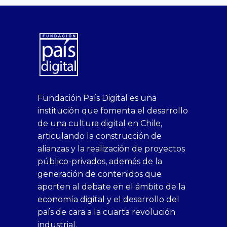
superbetin
bahis
Sikis
casino
deneme
https://fap.xxx
canlı
deneme
ankara
casinositeleri.uk.com
deneme
geobonus.org
canlı
Bengali
https://hazbet-
Tipobet
deneme
sikiş
Fundación País Digital es una
1xbet
siteleri
Sikis
siteleri
bonusu
casino
bonusu
escort
casino
bonusu
bahis
Hot
yenigiris.com
Giriş
bonusu
institución que fomenta el desarrollo
canlı
deneme
veren
siteleri
veren
siteleri
siteleri
Couple
veren
de una cultura digital en Chile,
casino
bonusu
siteler
1win
siteler
xxx
siteler
articulando la construcción de
siteleri
xslot
deneme
homemade
deneme
alianzas y la realización de proyectos
bedava
sahabet
bonusu
porn
bonusu
público-privados, además de la
bonus
giriş
Deneme
on
veren
generación de contenidos que
veren
1xbet
bonusu
webcam
siteler
aporten al debate en el ámbito de la
siteler
giriş
veren
Cumshots
economía digital y el desarrollo del
1xbet
tarafbet
siteler
Tits
deneme
giriş
Free
país de cara a la cuarta revolución
bonusu
Amateur
industrial.