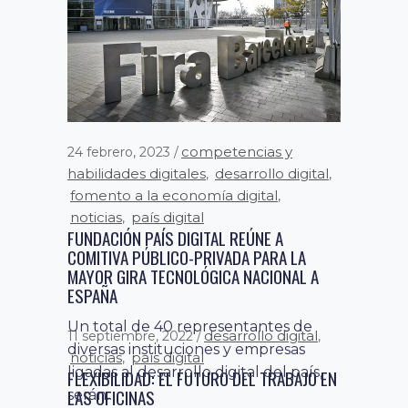
competencias y
24 febrero, 2023
habilidades digitales
desarrollo digital
,
,
fomento a la economía digital
,
noticias
país digital
,
FUNDACIÓN PAÍS DIGITAL REÚNE A
COMITIVA PÚBLICO-PRIVADA PARA LA
MAYOR GIRA TECNOLÓGICA NACIONAL A
ESPAÑA
competencias y
28 septiembre, 2022
Un total de 40 representantes de
habilidades digitales
desarrollo digital
,
,
diversas instituciones y empresas
fomento a la economía digital
,
ligadas al desarrollo digital del país,
noticias
país digital
,
NO TE QUEDES FUERA DEL SUMMIT PAÍS
serán...