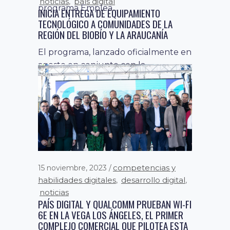
TERRITORIOS ES CONECTAR CHILE
programa Emplea...
Sr/a director/a: Recientemente, y
gracias a un esfuerzo conjunto con el
Juzgado de Letras y la Municipalidad
de Lebu;...
competencias y
15 noviembre, 2023
habilidades digitales
desarrollo digital
,
,
noticias
PAÍS DIGITAL Y QUALCOMM PRUEBAN WI-FI
6E EN LA VEGA LOS ÁNGELES, EL PRIMER
COMPLEJO COMERCIAL QUE PILOTEA ESTA