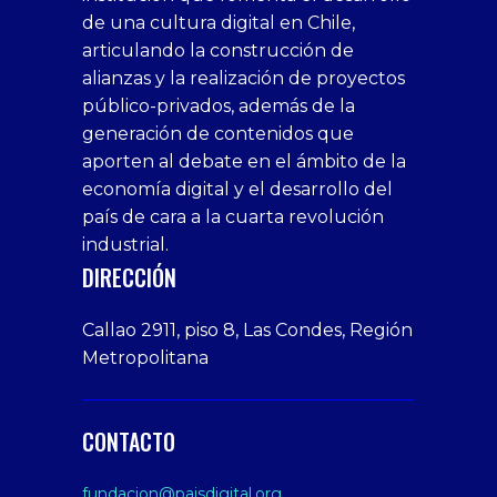
ecosistema digital
educación
,
,
fomento a la economía digital
,
noticias
país digital
,
DÍA INTERNACIONAL DE LA INTERNET
SEGURA: ENTEL, MINISTERIO DEL INTERIOR
Y FUNDACIÓN PAÍS DIGITAL BUSCAN
DISMINUIR RIESGOS DEL CIBERESPACIO EN
NIÑOS Y JÓVENES
Este martes 7 de febrero se
conmemora el Día Internacional de
Internet Segura 2023, que busca
promover el...