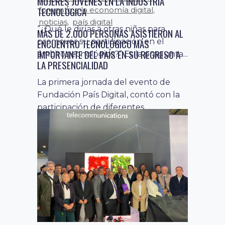
MUJERES JÓVENES EN LA INDUSTRIA
CON ÉXITO CONCLUYE EL REGRESO A LA
TECNOLÓGICA
PRESENCIALIDAD DEL EVENTO DE CULTURA
DIGITAL MÁS IMPORTANTE DEL PAÍS
“¿Qué le dirías a otras niñas para
promover su participación en el
El evento de Fundación País Digital
ámbito tecnológico?” Es la pregunta...
registró 3.500 asistentes y la
presencia de diferentes autoridades,
empresarios, inversionistas...