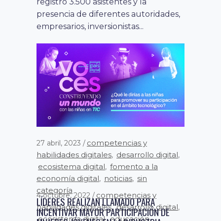
competencias y
27 abril, 2023
habilidades digitales
desarrollo digital
,
,
competencias y
5 octubre, 2022
ecosistema digital
fomento a la
,
habilidades digitales
desarrollo digital
,
,
economía digital
noticias
sin
,
,
ecosistema digital
educación
,
,
categoría
LÍDERES REALIZAN LLAMADO PARA
fomento a la economía digital
,
INCENTIVAR MAYOR PARTICIPACIÓN DE
noticias
país digital
,