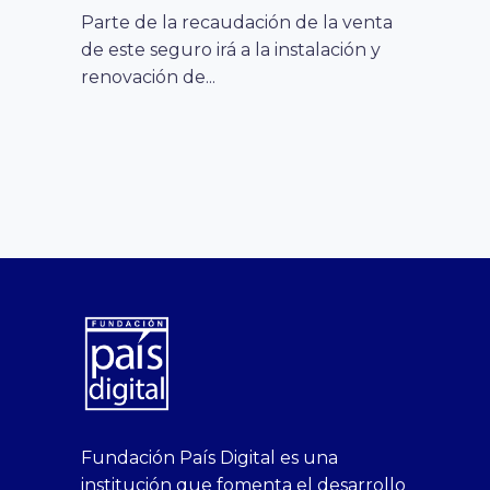
Parte de la recaudación de la venta
desarrollo digital
11 septiembre, 2022
,
de este seguro irá a la instalación y
noticias
país digital
,
FLEXIBILIDAD: EL FUTURO DEL TRABAJO EN
renovación de...
LAS OFICINAS
Hoy los espacios deben replantearse
para los momentos que actualmente
importan, como las reuniones, la
innovación y...
competencias y
7 febrero, 2023
habilidades digitales
desarrollo digital
,
,