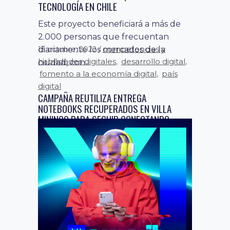
TECNOLOGÍA EN CHILE
competencias y
16 noviembre, 2022
Este proyecto beneficiará a más de
habilidades digitales
desarrollo digital
,
,
2.000 personas que frecuentan
fomento a la economía digital
,
diariamente los mercados de la
noticias
país digital
,
ciudad, con...
INICIA ENTREGA DE EQUIPAMIENTO
TECNOLÓGICO A COMUNIDADES DE LA
REGIÓN DEL BIOBÍO Y LA ARAUCANÍA
El programa, lanzado oficialmente en
agosto en conjunto con la
Subsecretaría de
Telecomunicaciones, está
entregando, mediante alianzas...