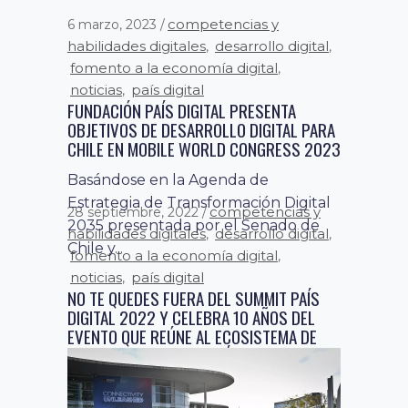
competencias y
6 marzo, 2023
habilidades digitales
desarrollo digital
,
,
competencias y
4 octubre, 2022
fomento a la economía digital
,
habilidades digitales
desarrollo digital
,
,
noticias
país digital
,
ecosistema digital
educación
,
,
FUNDACIÓN PAÍS DIGITAL PRESENTA
fomento a la economía digital
,
OBJETIVOS DE DESARROLLO DIGITAL PARA
noticias
país digital
,
CHILE EN MOBILE WORLD CONGRESS 2023
MÁS DE 2.000 PERSONAS ASISTIERON AL
ENCUENTRO TECNOLÓGICO MÁS
Basándose en la Agenda de
IMPORTANTE DEL PAÍS EN SU REGRESO A
Estrategia de Transformación Digital
LA PRESENCIALIDAD
2035 presentada por el Senado de
La primera jornada del evento de
Chile y...
Fundación País Digital, contó con la
participación de diferentes
autoridades, empresarios,...