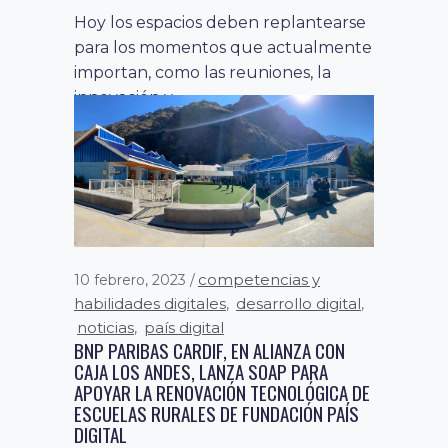
DIGITAL 2022 Y CELEBRA 10 AÑOS DEL
EVENTO QUE REÚNE AL ECOSISTEMA DE
CULTURA DIGITAL DEL PAÍS
El próximo 4 y 5 de octubre se llevará
a cabo la décima versión del
encuentro que...
competencias y
10 febrero, 2023
habilidades digitales
desarrollo digital
,
,
noticias
país digital
,
BNP PARIBAS CARDIF, EN ALIANZA CON
CAJA LOS ANDES, LANZA SOAP PARA
APOYAR LA RENOVACIÓN TECNOLÓGICA DE
ESCUELAS RURALES DE FUNDACIÓN PAÍS
DIGITAL