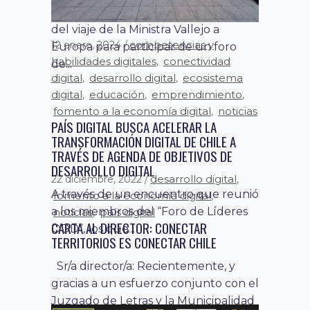
competencias y
12 enero, 2024
habilidades digitales
conectividad
,
digital
desarrollo digital
ecosistema
,
,
digital
educación
emprendimiento
,
,
,
fomento a la economía digital
noticias
,
PAÍS DIGITAL BUSCA ACELERAR LA
desarrollo digital
22 diciembre, 2022
,
TRANSFORMACIÓN DIGITAL DE CHILE A
noticias
país digital
,
TRAVÉS DE AGENDA DE OBJETIVOS DE
CARTA AL DIRECTOR: FAKE NEWS EN UN
DESARROLLO DIGITAL
MUNDO GLOBALIZADO
A través de un encuentro que reunió
Señor Director: Recientemente, a raíz
a los miembros del “Foro de Líderes
del viaje de la Ministra Vallejo a
ODD”, los que...
Europa para participar de un foro
de...