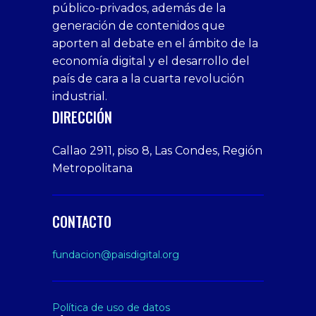
público-privados, además de la
bonus
giriş
Deneme
on
veren
generación de contenidos que
veren
1xbet
bonusu
webcam
siteler
aporten al debate en el ámbito de la
siteler
giriş
veren
Cumshots
economía digital y el desarrollo del
1xbet
tarafbet
siteler
Tits
deneme
giriş
Free
país de cara a la cuarta revolución
bonusu
Amateur
industrial.
veren
Porn
DIRECCIÓN
siteler
Video
Xxx
Callao 2911, piso 8, Las Condes, Región
Indian
Metropolitana
Desi
Big
Butt
CONTACTO
sex
From
fundacion@paisdigital.org
Her
Step
Son
Política de uso de datos