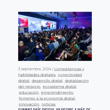
competencias y
3 septiembre, 2024
habilidades digitales
conectividad
,
digital
desarrollo digital
digitalización
,
,
del negocio
ecosistema digital
,
,
educación
emprendimiento
,
,
fomento a la economía digital
,
innovación
noticias
,
SUMMIT PAÍS DIGITAL XII RECIBE A MÁS DE