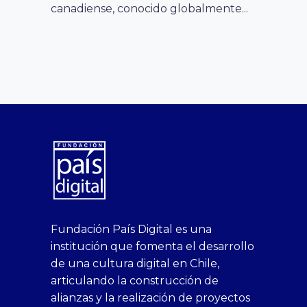
canadiense, conocido globalmente...
superbetin
bahis
Sikis
casino
deneme
https://fap.xxx
canlı
deneme
ankara
casinositeleri.uk.com
deneme
geobonus.org
canlı
Bengali
https://hazbet-
Tipobet
deneme
sikiş
Fundación País Digital es una
1xbet
siteleri
Sikis
siteleri
bonusu
casino
bonusu
escort
casino
bonusu
bahis
Hot
yenigiris.com
Giriş
bonusu
institución que fomenta el desarrollo
canlı
deneme
veren
siteleri
veren
siteleri
siteleri
Couple
veren
de una cultura digital en Chile,
casino
bonusu
siteler
1win
siteler
xxx
siteler
articulando la construcción de
siteleri
xslot
deneme
homemade
deneme
alianzas y la realización de proyectos
bedava
sahabet
bonusu
porn
bonusu