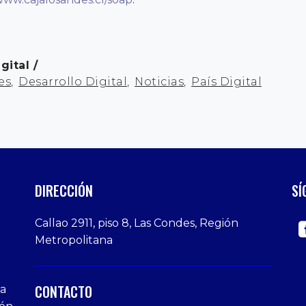
igital
es
,
Desarrollo Digital
,
Noticias
,
País Digital
DIRECCIÓN
SÍ
Callao 2911, piso 8, Las Condes, Región
Metropolitana
CONTACTO
ra