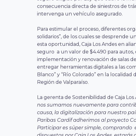
consecuencia directa de siniestros de trán
intervenga un vehículo asegurado.
Para estimular el proceso, diferentes or
solidarios”, de los cuales se desprende un
esta oportunidad,
Caja Los Andes en alia
seguro a un valor de $4.490 para autos, c
implementación y renovación de salas d
entregar herramientas digitales a las com
Blanco” y “Río Colorado” en la localidad 
Región de Valparaíso.
La gerenta de Sostenibilidad de Caja Los 
nos sumamos nuevamente para contribu
causa, la digitalización para nuestro pa
Paribas Cardif adherimos al proyecto C
Participar es súper simple, comprando e
dispuestos por Caja Los Andes, estarás 