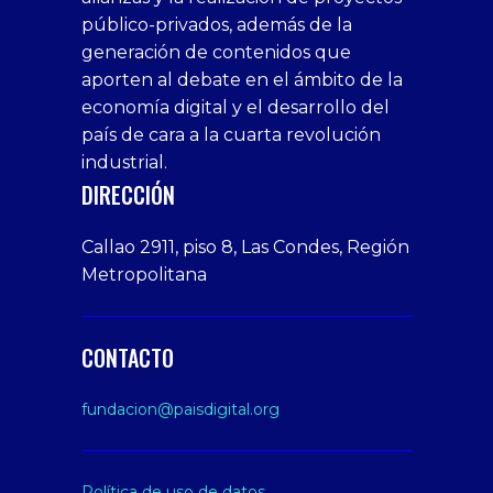
bedava
sahabet
bonusu
porn
bonusu
público-privados, además de la
bonus
giriş
Deneme
on
veren
generación de contenidos que
veren
1xbet
bonusu
webcam
siteler
aporten al debate en el ámbito de la
siteler
giriş
veren
Cumshots
economía digital y el desarrollo del
1xbet
tarafbet
siteler
Tits
deneme
giriş
Free
país de cara a la cuarta revolución
bonusu
Amateur
industrial.
veren
Porn
DIRECCIÓN
siteler
Video
Xxx
Callao 2911, piso 8, Las Condes, Región
Indian
Metropolitana
Desi
Big
Butt
CONTACTO
sex
From
fundacion@paisdigital.org
Her
Step
Son
Política de uso de datos