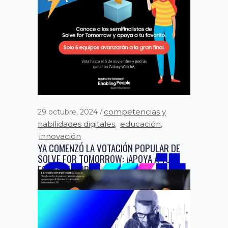
competencias y
29 octubre, 2024
habilidades digitales
educación
,
,
innovación
YA COMENZÓ LA VOTACIÓN POPULAR DE
SOLVE FOR TOMORROW: ¡APOYA A TU
EQUIPO FAVORITO!
Del 29 de octubre al 5 de noviembre,
el público podrá apoyar a los 5
equipos en...