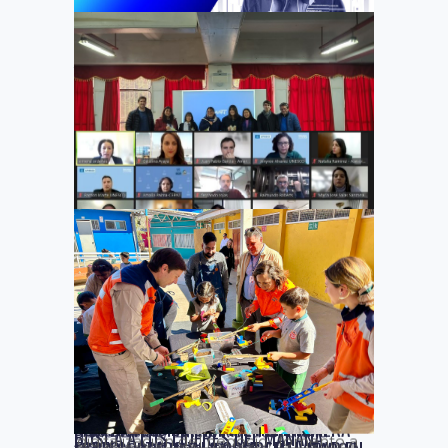
competencias y
29 octubre, 2024
habilidades digitales
educación
,
,
noticias
PAÍS DIGITAL CONTINÚA IMPULSANDO EL
DESARROLLO DE CAPITAL HUMANO