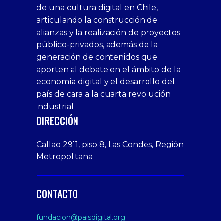
de una cultura digital en Chile,
casino
bonusu
siteler
1win
siteler
xxx
siteler
articulando la construcción de
siteleri
xslot
deneme
homemade
deneme
alianzas y la realización de proyectos
bedava
sahabet
bonusu
porn
bonusu
público-privados, además de la
bonus
giriş
Deneme
on
veren
generación de contenidos que
veren
1xbet
bonusu
webcam
siteler
aporten al debate en el ámbito de la
siteler
giriş
veren
Cumshots
economía digital y el desarrollo del
1xbet
tarafbet
siteler
Tits
deneme
giriş
Free
país de cara a la cuarta revolución
bonusu
Amateur
industrial.
veren
Porn
DIRECCIÓN
siteler
Video
Xxx
Callao 2911, piso 8, Las Condes, Región
Indian
Metropolitana
Desi
Big
Butt
CONTACTO
sex
From
fundacion@paisdigital.org