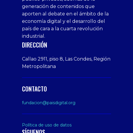
bonus
giriş
Deneme
on
veren
generación de contenidos que
veren
1xbet
bonusu
webcam
siteler
aporten al debate en el ámbito de la
siteler
giriş
veren
Cumshots
economía digital y el desarrollo del
1xbet
tarafbet
siteler
Tits
deneme
giriş
Free
país de cara a la cuarta revolución
bonusu
Amateur
industrial.
veren
Porn
DIRECCIÓN
siteler
Video
Xxx
Callao 2911, piso 8, Las Condes, Región
Indian
Metropolitana
Desi
Big
Butt
CONTACTO
sex
From
fundacion@paisdigital.org
Her
Step
Son
Política de uso de datos
SÍGUENOS