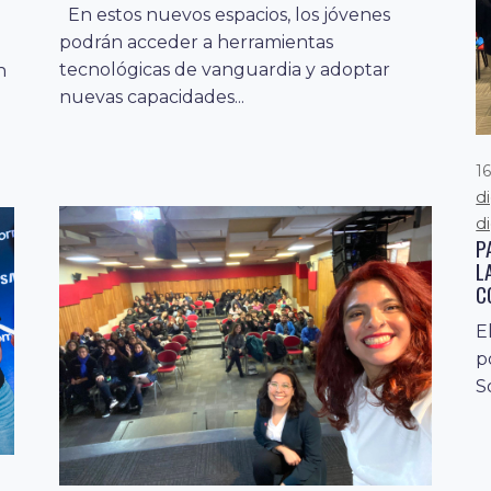
En estos nuevos espacios, los jóvenes
podrán acceder a herramientas
s
tecnológicas de vanguardia y adoptar
n
nuevas capacidades...
1
d
di
P
L
C
E
p
S