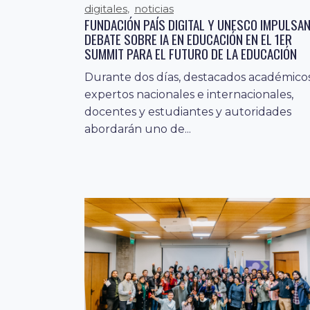
digitales
noticias
,
FUNDACIÓN PAÍS DIGITAL Y UNESCO IMPULSA
competencias y habilidade
26 marzo, 2024
DEBATE SOBRE IA EN EDUCACIÓN EN EL 1ER
digitales
habilidades del siglo xxi
,
,
SUMMIT PARA EL FUTURO DE LA EDUCACIÓN
innovación
noticias
,
Durante dos días, destacados académicos
PAÍS DIGITAL PARTICIPA EN LANZAMIENTO DE
ESTUDIO JUNTO A MUJERES LÍDERES DEL
expertos nacionales e internacionales,
ÁMBITO DE INFORMÁTICA Y
docentes y estudiantes y autoridades
TELECOMUNICACIONES
abordarán uno de...
El informe realizado por Sonda y Duoc 
presenta experiencia y proyecciones de
las mujeres en las...