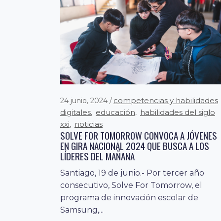
competencias y habilidades
24 junio, 2024
digitales
educación
habilidades del siglo
,
,
xxi
noticias
,
SOLVE FOR TOMORROW CONVOCA A JÓVENES
EN GIRA NACIONAL 2024 QUE BUSCA A LOS
LÍDERES DEL MAÑANA
Santiago, 19 de junio.- Por tercer año
competencias y habilidade
13 marzo, 2024
consecutivo, Solve For Tomorrow, el
digitales
desarrollo digital
fomento a la
,
,
programa de innovación escolar de
economía digital
innovación
noticias
,
,
Samsung,...
FUNDACIÓN PAÍS DIGITAL FIRMA CONVENIO