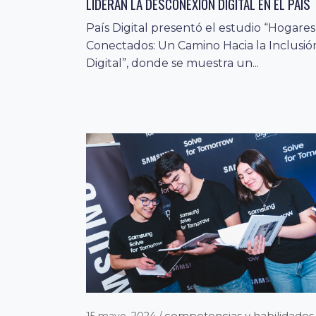
LIDERAN LA DESCONEXIÓN DIGITAL EN EL PAÍS
País Digital presentó el estudio “Hogares
competencias y habilidade
11 marzo, 2024
Conectados: Un Camino Hacia la Inclusió
digitales
innovación
noticias
,
,
Digital”, donde se muestra un...
PAÍS DIGITAL BUSCA VISIBILIZAR LIDERAZGO
FEMENINO A TRAVÉS DE SU INICIATIVA “VOCES
8M”
Con más de 35 testimonios, la iniciativa
bajo el lema “Mujeres que transforman”
reunió a mujeres destacadas...
competencias y habilidades
15 mayo, 2024