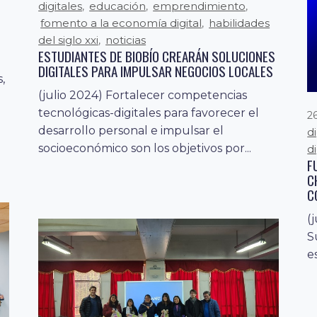
digitales
educación
emprendimiento
,
,
,
N
fomento a la economía digital
habilidades
,
s
del siglo xxi
noticias
,
ESTUDIANTES DE BIOBÍO CREARÁN SOLUCIONES
DIGITALES PARA IMPULSAR NEGOCIOS LOCALES
,
(julio 2024) Fortalecer competencias
tecnológicas-digitales para favorecer el
26
desarrollo personal e impulsar el
d
socioeconómico son los objetivos por...
di
UC
F
C
C
(
S
es