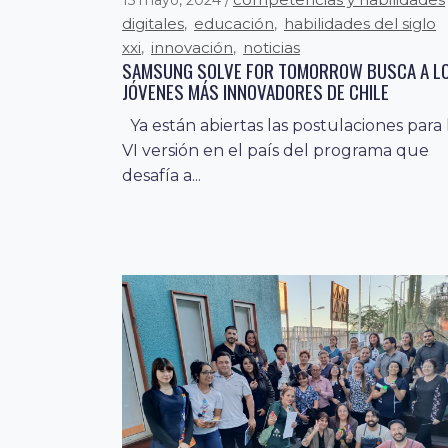
digitales
educación
habilidades del siglo
,
,
xxi
innovación
noticias
,
,
SAMSUNG SOLVE FOR TOMORROW BUSCA A L
JÓVENES MÁS INNOVADORES DE CHILE
Ya están abiertas las postulaciones para 
blog
competencias y
8 marzo, 2024
,
VI versión en el país del programa que
habilidades digitales
educación
habilidad
,
,
desafía a...
del siglo xxi
noticias
,
CONMEMORAR EL 8M DESDE LA SALA DE CLAS
(8 marzo, 2024) Este año, desde el área 
Educación de País Digital, estaremos
trabajando bajo el lema...