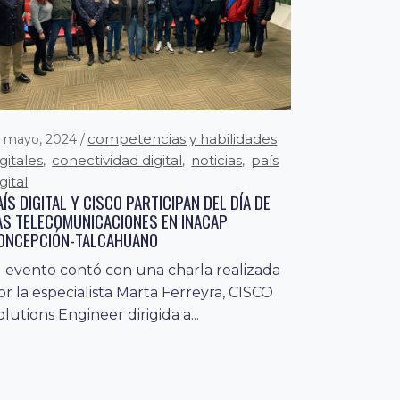
competencias y habilidades
6 mayo, 2024
igitales
conectividad digital
noticias
país
,
,
,
gital
AÍS DIGITAL Y CISCO PARTICIPAN DEL DÍA DE
AS TELECOMUNICACIONES EN INACAP
ONCEPCIÓN-TALCAHUANO
l evento contó con una charla realizada
or la especialista Marta Ferreyra, CISCO
olutions Engineer dirigida a...