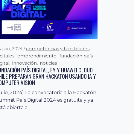
competencias y habilidades
 julio, 2024
igitales
emprendimiento
fundación país
,
,
gital
innovación
noticias
,
,
UNDACIÓN PAÍS DIGITAL, EY Y HUAWEI CLOUD
HILE PREPARAN GRAN HACKATON USANDO IA Y
OMPUTER VISION
julio, 2024) La convocatoria a la Hackatón
ummit País Digital 2024 es gratuita y ya
tá abierta a...