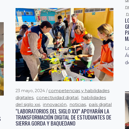
n
n
L
G
e
P
M
L
Á
de
competencias y habilidades
23 mayo, 2024
digitales
conectividad digital
habilidades
,
,
del siglo xxi
innovación
noticias
país digital
,
,
,
“LABORATORIOS DEL SIGLO XXI” APOYARÁN LA
TRANSFORMACIÓN DIGITAL DE ESTUDIANTES DE
S
SIERRA GORDA Y BAQUEDANO