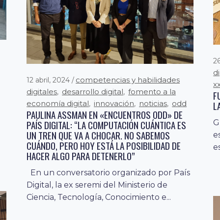
26
d
competencias y habilidades
12 abril, 2024
xx
digitales
desarrollo digital
fomento a la
,
,
F
L
economía digital
innovación
noticias
odd
,
,
,
PAULINA ASSMAN EN «ENCUENTROS ODD» DE
es
G
PAÍS DIGITAL: “LA COMPUTACIÓN CUÁNTICA ES
UN TREN QUE VA A CHOCAR. NO SABEMOS
e
CUÁNDO, PERO HOY ESTÁ LA POSIBILIDAD DE
e
HACER ALGO PARA DETENERLO”
En un conversatorio organizado por País
Digital, la ex seremi del Ministerio de
Ciencia, Tecnología, Conocimiento e...