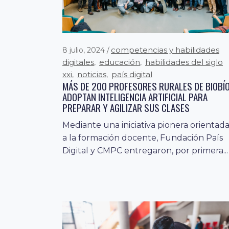
competencias y habilidades
8 julio, 2024
digitales
educación
habilidades del siglo
,
,
xxi
noticias
país digital
,
,
MÁS DE 200 PROFESORES RURALES DE BIOBÍ
ADOPTAN INTELIGENCIA ARTIFICIAL PARA
competencias y habilidade
26 marzo, 2024
PREPARAR Y AGILIZAR SUS CLASES
digitales
conectividad digital
habilidades
,
,
Mediante una iniciativa pionera orientad
del siglo xxi
innovación
noticias
,
,
PAÍS DIGITAL PARTICIPA DEL ENCUENTRO “CHI
a la formación docente, Fundación País
DIGITAL: INVERSIÓN, INFRAESTRUCTURA Y
Digital y CMPC entregaron, por primera...
FIBRA PARA LIDERAR AMÉRICA LATINA”
El evento fue un punto de encuentro
estratégico para abordar los desafíos y
oportunidades que la transformación
digital...