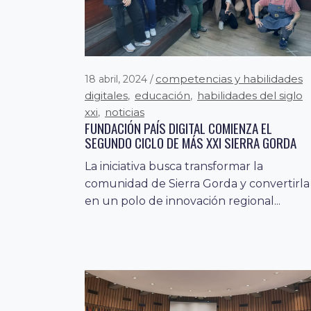
competencias y habilidades
18 abril, 2024
digitales
educación
habilidades del siglo
,
,
xxi
noticias
,
FUNDACIÓN PAÍS DIGITAL COMIENZA EL
SEGUNDO CICLO DE MÁS XXI SIERRA GORDA
competencias y habilidad
29 febrero, 2024
La iniciativa busca transformar la
digitales
conectividad digital
desarrollo
,
,
comunidad de Sierra Gorda y convertirla
digital
ecosistema digital
educación
,
,
,
en un polo de innovación regional...
habilidades del siglo xxi
innovación
,
,
noticias
odd
,
CHILE PROPONE A LA COMISIÓN EUROPEA
ESTABLECER AGENDA DE TRABAJO A LARGO
PLAZO PARA IMPULSAR LA TRANSFORMACIÓN
DIGITAL
Para fortalecer el Acuerdo Marco