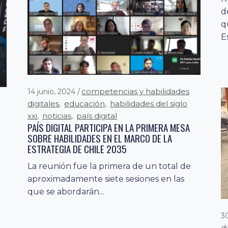
d
q
E
competencias y habilidades
14 junio, 2024
digitales
educación
habilidades del siglo
,
,
xxi
noticias
país digital
,
,
PAÍS DIGITAL PARTICIPA EN LA PRIMERA MESA
SOBRE HABILIDADES EN EL MARCO DE LA
ESTRATEGIA DE CHILE 2035
La reunión fue la primera de un total de
aproximadamente siete sesiones en las
s
que se abordarán...
3
d