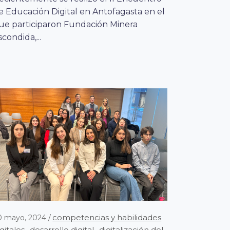
e Educación Digital en Antofagasta en el
ue participaron Fundación Minera
scondida,...
competencias y habilidades
0 mayo, 2024
igitales
desarrollo digital
digitalización del
,
,