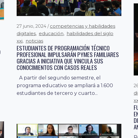
competencias y habilidades
27 junio, 2024
digitales
educación
habilidades del siglo
,
,
xxi
noticias
,
ESTUDIANTES DE PROGRAMACIÓN TÉCNICO
O
PROFESIONAL IMPULSARÁN PYMES FAMILIARES
GRACIAS A INICIATIVA QUE VINCULA SUS
s
CONOCIMIENTOS CON CASOS REALES
a
A partir del segundo semestre, el
LE
programa educativo se ampliará a 1.600
2
d
estudiantes de tercero y cuarto...
xx
F
E
D
A
R