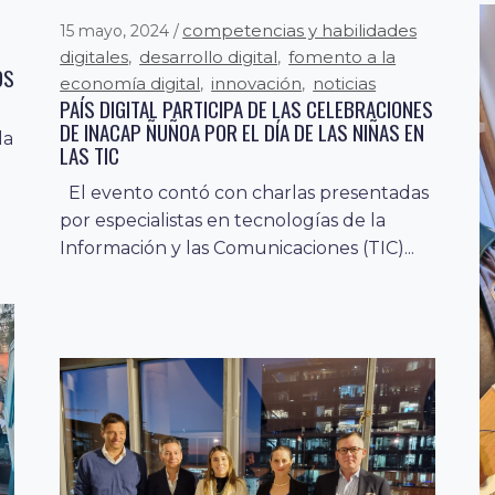
competencias y habilidades
15 mayo, 2024
digitales
desarrollo digital
fomento a la
,
,
OS
economía digital
innovación
noticias
,
,
PAÍS DIGITAL PARTICIPA DE LAS CELEBRACIONES
DE INACAP ÑUÑOA POR EL DÍA DE LAS NIÑAS EN
la
LAS TIC
es
El evento contó con charlas presentadas
por especialistas en tecnologías de la
ES
Información y las Comunicaciones (TIC)...
de