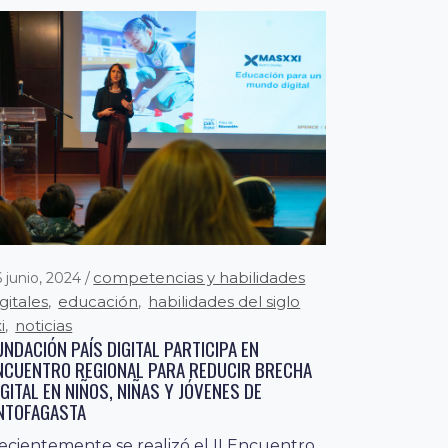
competencias y habilidades
6 junio, 2024
igitales
educación
habilidades del siglo
,
,
i
noticias
,
UNDACIÓN PAÍS DIGITAL PARTICIPA EN
NCUENTRO REGIONAL PARA REDUCIR BRECHA
IGITAL EN NIÑOS, NIÑAS Y JÓVENES DE
NTOFAGASTA
ecientemente se realizó el II Encuentro