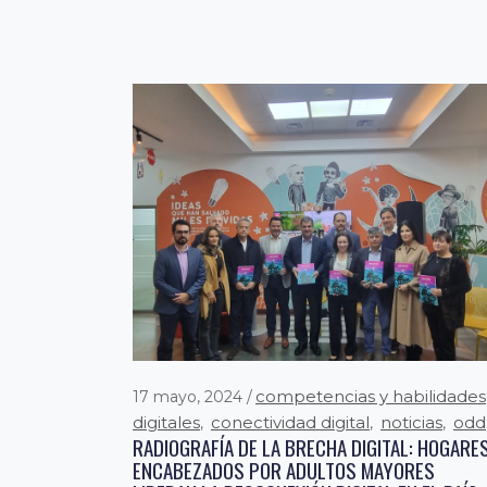
MARCO JUNTO A BIBLIOTECA DEL CONGRESO
NACIONAL PARA IMPULSAR POLÍTICAS
PÚBLICAS Y DESARROLLO TECNOLÓGICO EN
CHILE
Valparaíso, 6 de marzo, 2024. Con el fin d
fomentar el avance tecnológico y el
desarrollo socioeconómico del...
competencias y habilidades
17 mayo, 2024
digitales
conectividad digital
noticias
odd
,
,
,
RADIOGRAFÍA DE LA BRECHA DIGITAL: HOGARE
ENCABEZADOS POR ADULTOS MAYORES