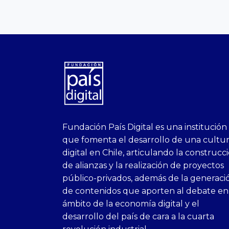
superbetin
bahis
Sikis
casino
deneme
https://fap.xxx
canlı
deneme
ankara
casinositeleri.uk.com
deneme
geobonus.org
canlı
Bengali
https://hazbet-
Tipobet
deneme
sikiş
Fundación País Digital es una institución
1xbet
siteleri
Sikis
siteleri
bonusu
casino
bonusu
escort
casino
bonusu
bahis
Hot
yenigiris.com
Giriş
bonusu
que fomenta el desarrollo de una cultu
canlı
deneme
veren
siteleri
veren
siteleri
siteleri
Couple
veren
digital en Chile, articulando la construcc
casino
bonusu
siteler
1win
siteler
xxx
siteler
de alianzas y la realización de proyectos
siteleri
xslot
deneme
homemade
deneme
público-privados, además de la generaci
bedava
sahabet
bonusu
porn
bonusu
de contenidos que aporten al debate en
bonus
giriş
Deneme
on
veren
ámbito de la economía digital y el
veren
1xbet
bonusu
webcam
siteler
desarrollo del país de cara a la cuarta
siteler
giriş
veren
Cumshots