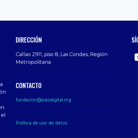
DIRECCIÓN
SÍ
Callao 2911, piso 8, Las Condes, Región
Metropolitana
CONTACTO
ra
ión
fundacion@paisdigital.org
ón
 el
Política de uso de datos