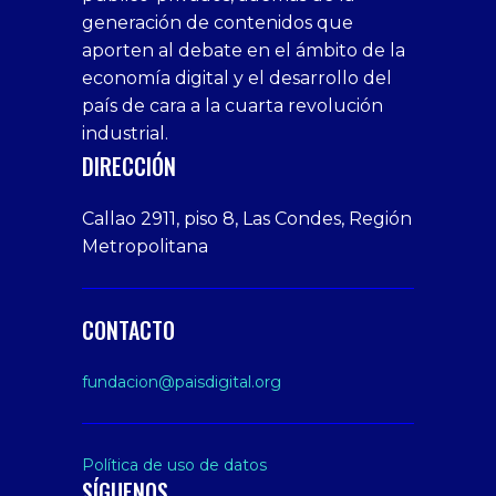
generación de contenidos que
veren
1xbet
bonusu
webcam
siteler
aporten al debate en el ámbito de la
siteler
giriş
veren
Cumshots
economía digital y el desarrollo del
1xbet
tarafbet
siteler
Tits
deneme
giriş
Free
país de cara a la cuarta revolución
bonusu
Amateur
industrial.
veren
Porn
DIRECCIÓN
siteler
Video
Xxx
Callao 2911, piso 8, Las Condes, Región
Indian
Metropolitana
Desi
Big
Butt
CONTACTO
sex
From
fundacion@paisdigital.org
Her
Step
Son
Política de uso de datos
SÍGUENOS