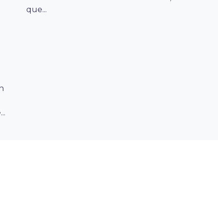
que...
on
..
DIRECCIÓN
SÍ