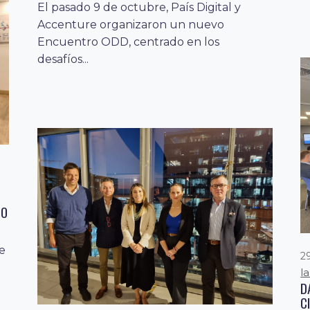
El pasado 9 de octubre, País Digital y
Accenture organizaron un nuevo
Encuentro ODD, centrado en los
desafíos...
TO
ie
29
l
D
C