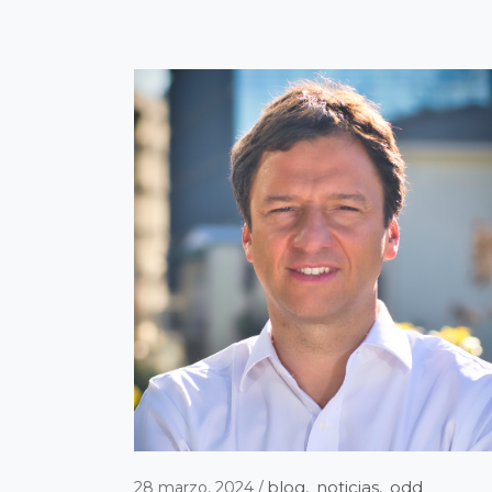
blog
noticias
odd
28 marzo, 2024
,
,