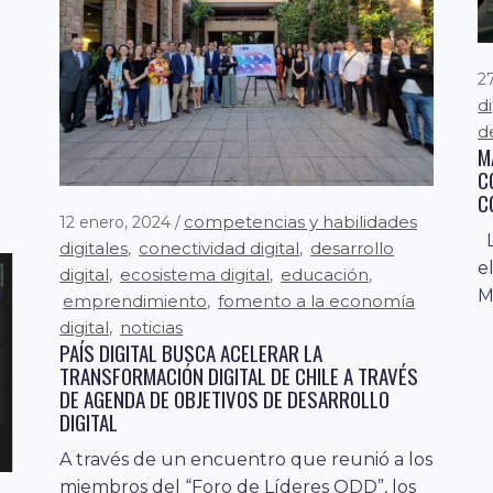
2
e
d
de
M
C
C
competencias y habilidades
12 enero, 2024
L
digitales
conectividad digital
desarrollo
,
,
e
digital
ecosistema digital
educación
,
,
,
M
emprendimiento
fomento a la economía
,
digital
noticias
,
PAÍS DIGITAL BUSCA ACELERAR LA
TRANSFORMACIÓN DIGITAL DE CHILE A TRAVÉS
DE AGENDA DE OBJETIVOS DE DESARROLLO
DIGITAL
A través de un encuentro que reunió a los
miembros del “Foro de Líderes ODD”, los