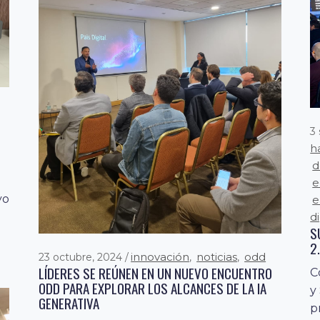
3
h
d
e
yo
e
di
S
2
innovación
noticias
odd
23 octubre, 2024
,
,
LÍDERES SE REÚNEN EN UN NUEVO ENCUENTRO
C
ODD PARA EXPLORAR LOS ALCANCES DE LA IA
y
GENERATIVA
p