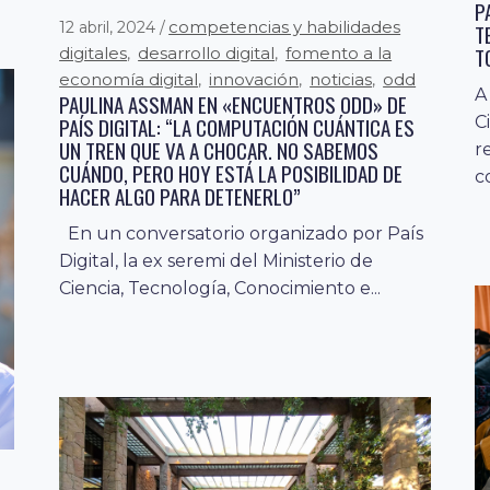
P
competencias y habilidades
12 abril, 2024
T
T
digitales
desarrollo digital
fomento a la
,
,
economía digital
innovación
noticias
odd
,
,
,
A
PAULINA ASSMAN EN «ENCUENTROS ODD» DE
PAÍS DIGITAL: “LA COMPUTACIÓN CUÁNTICA ES
C
UN TREN QUE VA A CHOCAR. NO SABEMOS
r
CUÁNDO, PERO HOY ESTÁ LA POSIBILIDAD DE
c
HACER ALGO PARA DETENERLO”
En un conversatorio organizado por País
Digital, la ex seremi del Ministerio de
Ciencia, Tecnología, Conocimiento e...