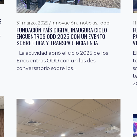
S
innovación
noticias
odd
31 marzo, 2025
,
,
1
FUNDACIÓN PAÍS DIGITAL INAUGURA CICLO
F
L
ENCUENTROS ODD 2025 CON UN EVENTO
P
SOBRE ÉTICA Y TRANSPARENCIA EN IA
V
La actividad abrió el ciclo 2025 de los
E
Encuentros ODD con un los des
t
conversatorio sobre los...
s
t
2