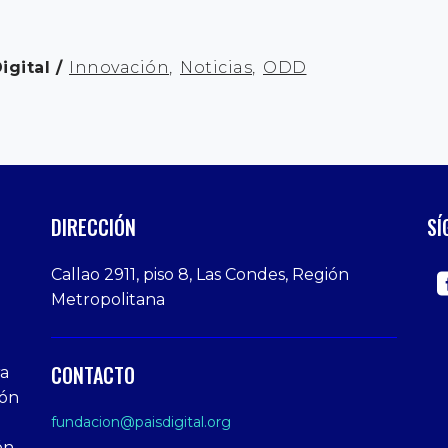
igital
Innovación
,
Noticias
,
ODD
DIRECCIÓN
SÍ
Callao 2911, piso 8, Las Condes, Región
Metropolitana
CONTACTO
ra
ión
fundacion@paisdigital.org
ón