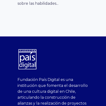
sobre las habilidades...
superbetin
bahis
Sikis
casino
deneme
https://fap.xxx
canlı
deneme
ankara
casinositeleri.uk.com
deneme
geobonus.org
canlı
Bengali
https://hazbet-
Tipobet
deneme
sikiş
Fundación País Digital es una
1xbet
siteleri
Sikis
siteleri
bonusu
casino
bonusu
escort
casino
bonusu
bahis
Hot
yenigiris.com
Giriş
bonusu
institución que fomenta el desarrollo
canlı
deneme
veren
siteleri
veren
siteleri
siteleri
Couple
veren
de una cultura digital en Chile,
casino
bonusu
siteler
1win
siteler
xxx
siteler
articulando la construcción de
siteleri
xslot
deneme
homemade
deneme
alianzas y la realización de proyectos
bedava
sahabet
bonusu
porn
bonusu