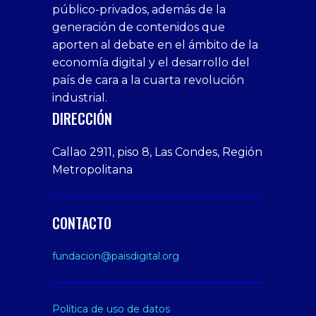
público-privados, además de la
bonus
giriş
Deneme
on
veren
generación de contenidos que
veren
1xbet
bonusu
webcam
siteler
aporten al debate en el ámbito de la
siteler
giriş
veren
Cumshots
economía digital y el desarrollo del
1xbet
tarafbet
siteler
Tits
deneme
giriş
Free
país de cara a la cuarta revolución
bonusu
Amateur
industrial.
veren
Porn
DIRECCIÓN
siteler
Video
Xxx
Callao 2911, piso 8, Las Condes, Región
Indian
Metropolitana
Desi
Big
Butt
CONTACTO
sex
From
fundacion@paisdigital.org
Her
Step
Son
Política de uso de datos