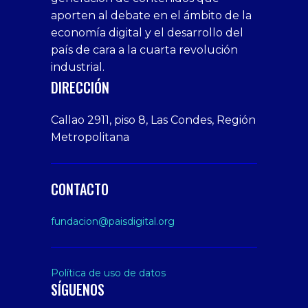
veren
1xbet
bonusu
webcam
siteler
aporten al debate en el ámbito de la
siteler
giriş
veren
Cumshots
economía digital y el desarrollo del
1xbet
tarafbet
siteler
Tits
deneme
giriş
Free
país de cara a la cuarta revolución
bonusu
Amateur
industrial.
veren
Porn
DIRECCIÓN
siteler
Video
Xxx
Callao 2911, piso 8, Las Condes, Región
Indian
Metropolitana
Desi
Big
Butt
CONTACTO
sex
From
fundacion@paisdigital.org
Her
Step
Son
Política de uso de datos
SÍGUENOS