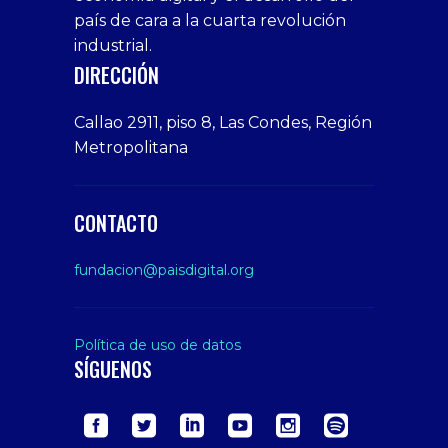
deneme
giriş
Free
país de cara a la cuarta revolución
bonusu
Amateur
industrial.
veren
Porn
DIRECCIÓN
siteler
Video
Xxx
Callao 2911, piso 8, Las Condes, Región
Indian
Metropolitana
Desi
Big
Butt
CONTACTO
sex
From
fundacion@paisdigital.org
Her
Step
Son
Política de uso de datos
SÍGUENOS