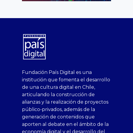
superbetin
bahis
Sikis
casino
deneme
https://fap.xxx
canlı
deneme
ankara
casinositeleri.uk.com
deneme
geobonus.org
canlı
Bengali
https://hazbet-
Tipobet
deneme
sikiş
Fundación País Digital es una
1xbet
siteleri
Sikis
siteleri
bonusu
casino
bonusu
escort
casino
bonusu
bahis
Hot
yenigiris.com
Giriş
bonusu
institución que fomenta el desarrollo
canlı
deneme
veren
siteleri
veren
siteleri
siteleri
Couple
veren
de una cultura digital en Chile,
casino
bonusu
siteler
1win
siteler
xxx
siteler
articulando la construcción de
siteleri
xslot
deneme
homemade
deneme
alianzas y la realización de proyectos
bedava
sahabet
bonusu
porn
bonusu
público-privados, además de la
bonus
giriş
Deneme
on
veren
generación de contenidos que
veren
1xbet
bonusu
webcam
siteler
aporten al debate en el ámbito de la
siteler
giriş
veren
Cumshots
economía digital y el desarrollo del
1xbet
tarafbet
siteler
Tits