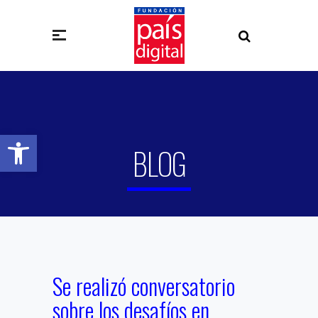
Abrir barra de herramientas
BLOG
Se realizó conversatorio
sobre los desafíos en