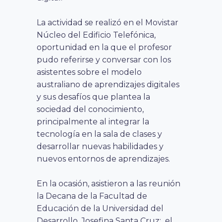
La actividad se realizó en el Movistar
Núcleo del Edificio Telefónica,
oportunidad en la que el profesor
pudo referirse y conversar con los
asistentes sobre el modelo
australiano de aprendizajes digitales
y sus desafíos que plantea la
sociedad del conocimiento,
principalmente al integrar la
tecnología en la sala de clases y
desarrollar nuevas habilidades y
nuevos entornos de aprendizajes.
En la ocasión, asistieron a las reunión
la Decana de la Facultad de
Educación de la Universidad del
Desarrollo, Josefina Santa Cruz; el