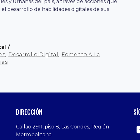
les y urbanas del país, a través de acciones que
el desarrollo de habilidades digitales de sus
tal
es
,
Desarrollo Digital
,
Fomento A La
ias
DIRECCIÓN
SÍ
Callao 2911, piso 8, Las Condes, Región
Metropolitana