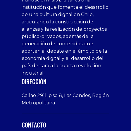
1xbet
siteleri
Sikis
siteleri
bonusu
casino
bonusu
escort
casino
bonusu
bahis
Hot
yenigiris.com
Giriş
bonusu
institución que fomenta el desarrollo
canlı
deneme
veren
siteleri
veren
siteleri
siteleri
Couple
veren
de una cultura digital en Chile,
casino
bonusu
siteler
1win
siteler
xxx
siteler
articulando la construcción de
siteleri
xslot
deneme
homemade
deneme
alianzas y la realización de proyectos
bedava
sahabet
bonusu
porn
bonusu
público-privados, además de la
bonus
giriş
Deneme
on
veren
generación de contenidos que
veren
1xbet
bonusu
webcam
siteler
aporten al debate en el ámbito de la
siteler
giriş
veren
Cumshots
economía digital y el desarrollo del
1xbet
tarafbet
siteler
Tits
deneme
giriş
Free
país de cara a la cuarta revolución
bonusu
Amateur
industrial.
veren
Porn
DIRECCIÓN
siteler
Video
Xxx
Callao 2911, piso 8, Las Condes, Región
Indian
Metropolitana
Desi
Big
Butt
CONTACTO
sex