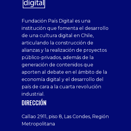
superbetin
bahis
Sikis
casino
deneme
https://fap.xxx
canlı
deneme
ankara
casinositeleri.uk.com
deneme
geobonus.org
canlı
Bengali
https://hazbet-
Tipobet
deneme
sikiş
Fundación País Digital es una
1xbet
siteleri
Sikis
siteleri
bonusu
casino
bonusu
escort
casino
bonusu
bahis
Hot
yenigiris.com
Giriş
bonusu
institución que fomenta el desarrollo
canlı
deneme
veren
siteleri
veren
siteleri
siteleri
Couple
veren
de una cultura digital en Chile,
casino
bonusu
siteler
1win
siteler
xxx
siteler
articulando la construcción de
siteleri
xslot
deneme
homemade
deneme
alianzas y la realización de proyectos
bedava
sahabet
bonusu
porn
bonusu
público-privados, además de la
bonus
giriş
Deneme
on
veren
generación de contenidos que
veren
1xbet
bonusu
webcam
siteler
aporten al debate en el ámbito de la
siteler
giriş
veren
Cumshots
economía digital y el desarrollo del
1xbet
tarafbet
siteler
Tits
deneme
giriş
Free
país de cara a la cuarta revolución
bonusu
Amateur
industrial.
veren
Porn
DIRECCIÓN
siteler
Video
Xxx
Callao 2911, piso 8, Las Condes, Región
Indian
Metropolitana
Desi