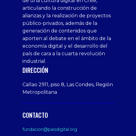
de una cultura digital en Chile,
casino
bonusu
siteler
1win
siteler
xxx
siteler
articulando la construcción de
siteleri
xslot
deneme
homemade
deneme
alianzas y la realización de proyectos
bedava
sahabet
bonusu
porn
bonusu
público-privados, además de la
bonus
giriş
Deneme
on
veren
generación de contenidos que
veren
1xbet
bonusu
webcam
siteler
aporten al debate en el ámbito de la
siteler
giriş
veren
Cumshots
economía digital y el desarrollo del
1xbet
tarafbet
siteler
Tits
deneme
giriş
Free
país de cara a la cuarta revolución
bonusu
Amateur
industrial.
veren
Porn
DIRECCIÓN
siteler
Video
Xxx
Callao 2911, piso 8, Las Condes, Región
Indian
Metropolitana
Desi
Big
Butt
CONTACTO
sex
From
fundacion@paisdigital.org
Her