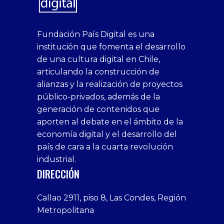
superbetin
bahis
Sikis
casino
deneme
https://fap.xxx
canlı
deneme
ankara
casinositeleri.uk.com
deneme
geobonus.org
canlı
Bengali
https://hazbet-
Tipobet
deneme
sikiş
Fundación País Digital es una
1xbet
siteleri
Sikis
siteleri
bonusu
casino
bonusu
escort
casino
bonusu
bahis
Hot
yenigiris.com
Giriş
bonusu
institución que fomenta el desarrollo
canlı
deneme
veren
siteleri
veren
siteleri
siteleri
Couple
veren
de una cultura digital en Chile,
casino
bonusu
siteler
1win
siteler
xxx
siteler
articulando la construcción de
siteleri
xslot
deneme
homemade
deneme
alianzas y la realización de proyectos
bedava
sahabet
bonusu
porn
bonusu
público-privados, además de la
bonus
giriş
Deneme
on
veren
generación de contenidos que
veren
1xbet
bonusu
webcam
siteler
aporten al debate en el ámbito de la
siteler
giriş
veren
Cumshots
economía digital y el desarrollo del
1xbet
tarafbet
siteler
Tits
deneme
giriş
Free
país de cara a la cuarta revolución
bonusu
Amateur
industrial.
veren
Porn
DIRECCIÓN
siteler
Video
Xxx
Callao 2911, piso 8, Las Condes, Región
Indian
Metropolitana
Desi