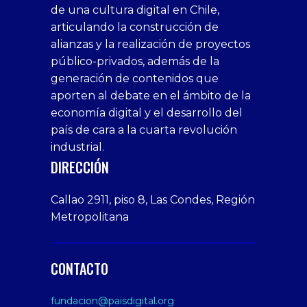
de una cultura digital en Chile,
casino
bonusu
siteler
1win
siteler
xxx
siteler
articulando la construcción de
siteleri
xslot
deneme
homemade
deneme
alianzas y la realización de proyectos
bedava
sahabet
bonusu
porn
bonusu
público-privados, además de la
bonus
giriş
Deneme
on
veren
generación de contenidos que
veren
1xbet
bonusu
webcam
siteler
aporten al debate en el ámbito de la
siteler
giriş
veren
Cumshots
economía digital y el desarrollo del
1xbet
tarafbet
siteler
Tits
deneme
giriş
Free
país de cara a la cuarta revolución
bonusu
Amateur
industrial.
veren
Porn
DIRECCIÓN
siteler
Video
Xxx
Callao 2911, piso 8, Las Condes, Región
Indian
Metropolitana
Desi
Big
Butt
CONTACTO
sex
From
fundacion@paisdigital.org