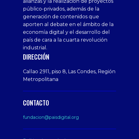
alianzas y la realización de proyectos
bedava
sahabet
bonusu
porn
bonusu
público-privados, además de la
bonus
giriş
Deneme
on
veren
generación de contenidos que
veren
1xbet
bonusu
webcam
siteler
aporten al debate en el ámbito de la
siteler
giriş
veren
Cumshots
economía digital y el desarrollo del
1xbet
tarafbet
siteler
Tits
deneme
giriş
Free
país de cara a la cuarta revolución
bonusu
Amateur
industrial.
veren
Porn
DIRECCIÓN
siteler
Video
Xxx
Callao 2911, piso 8, Las Condes, Región
Indian
Metropolitana
Desi
Big
Butt
CONTACTO
sex
From
fundacion@paisdigital.org
Her
Step
Son