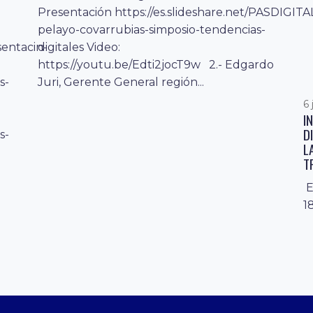
Presentación https://es.slideshare.net/PASDIGITA
pelayo-covarrubias-simposio-tendencias-
sentacin-
digitales Video:
https://youtu.be/Edti2jocT9w 2.- Edgardo
s-
Juri, Gerente General región...
6 
I
D
s-
L
T
E
1