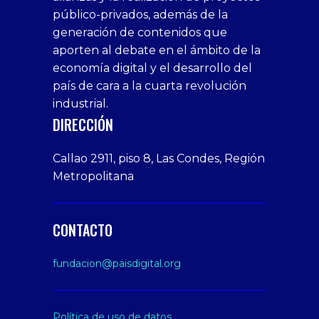
público-privados, además de la
bonus
giriş
Deneme
on
veren
generación de contenidos que
veren
1xbet
bonusu
webcam
siteler
aporten al debate en el ámbito de la
siteler
giriş
veren
Cumshots
economía digital y el desarrollo del
1xbet
tarafbet
siteler
Tits
deneme
giriş
Free
país de cara a la cuarta revolución
bonusu
Amateur
industrial.
veren
Porn
DIRECCIÓN
siteler
Video
Xxx
Callao 2911, piso 8, Las Condes, Región
Indian
Metropolitana
Desi
Big
Butt
CONTACTO
sex
From
fundacion@paisdigital.org
Her
Step
Son
Política de uso de datos