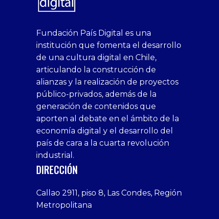
superbetin
bahis
Sikis
casino
deneme
https://fap.xxx
canlı
deneme
ankara
casinositeleri.uk.com
deneme
geobonus.org
canlı
Bengali
https://hazbet-
Tipobet
deneme
sikiş
Fundación País Digital es una
1xbet
siteleri
Sikis
siteleri
bonusu
casino
bonusu
escort
casino
bonusu
bahis
Hot
yenigiris.com
Giriş
bonusu
institución que fomenta el desarrollo
canlı
deneme
veren
siteleri
veren
siteleri
siteleri
Couple
veren
de una cultura digital en Chile,
casino
bonusu
siteler
1win
siteler
xxx
siteler
articulando la construcción de
siteleri
xslot
deneme
homemade
deneme
alianzas y la realización de proyectos
bedava
sahabet
bonusu
porn
bonusu
público-privados, además de la
bonus
giriş
Deneme
on
veren
generación de contenidos que
veren
1xbet
bonusu
webcam
siteler
aporten al debate en el ámbito de la
siteler
giriş
veren
Cumshots
economía digital y el desarrollo del
1xbet
tarafbet
siteler
Tits
deneme
giriş
Free
país de cara a la cuarta revolución
bonusu
Amateur
industrial.
veren
Porn
DIRECCIÓN
siteler
Video
Xxx
Callao 2911, piso 8, Las Condes, Región
Indian
Metropolitana
Desi