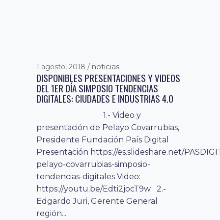
noticias
1 agosto, 2018
DISPONIBLES PRESENTACIONES Y VIDEOS
DEL 1ER DÍA SIMPOSIO TENDENCIAS
DIGITALES: CIUDADES E INDUSTRIAS 4.0
1.- Video y
presentación de Pelayo Covarrubias,
Presidente Fundación País Digital
Presentación https://es.slideshare.net/PASDIGI
pelayo-covarrubias-simposio-
tendencias-digitales Video:
https://youtu.be/Edti2jocT9w 2.-
Edgardo Juri, Gerente General
región...