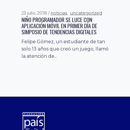
noticias
uncategorized
23 julio, 2018
,
NIÑO PROGRAMADOR SE LUCE CON
APLICACIÓN MÓVIL EN PRIMER DÍA DE
SIMPOSIO DE TENDENCIAS DIGITALES
Felipe Gómez, un estudiante de tan
solo 13 años que creó un juego, llamó
la atención de...