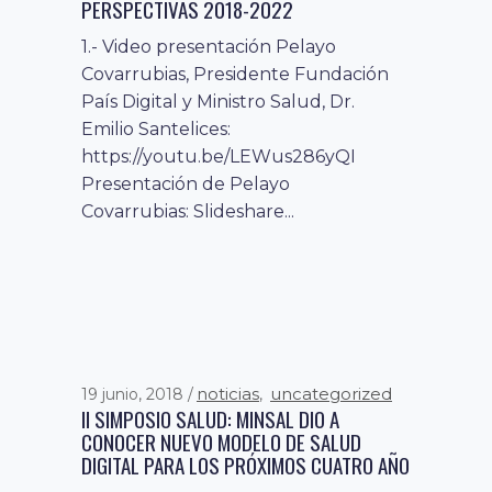
PERSPECTIVAS 2018-2022
1.- Video presentación Pelayo
Covarrubias, Presidente Fundación
País Digital y Ministro Salud, Dr.
Emilio Santelices:
https://youtu.be/LEWus286yQI
Presentación de Pelayo
Covarrubias: Slideshare...
noticias
uncategorized
19 junio, 2018
,
II SIMPOSIO SALUD: MINSAL DIO A
CONOCER NUEVO MODELO DE SALUD
DIGITAL PARA LOS PRÓXIMOS CUATRO AÑO