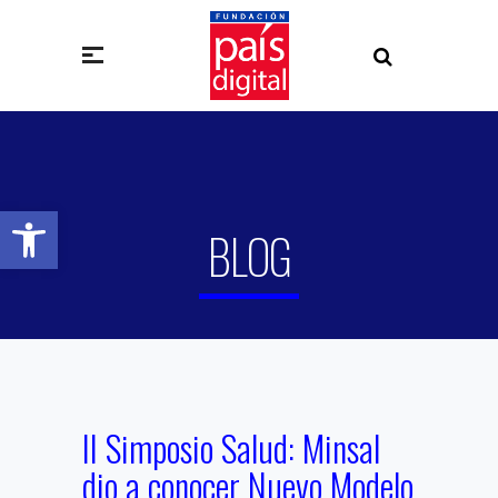
Abrir barra de herramientas
BLOG
II Simposio Salud: Minsal
dio a conocer Nuevo Modelo