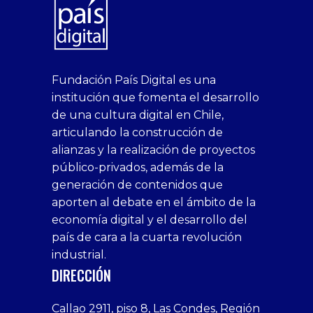
superbetin
bahis
Sikis
casino
deneme
https://fap.xxx
canlı
deneme
ankara
casinositeleri.uk.com
deneme
geobonus.org
canlı
Bengali
https://hazbet-
Tipobet
deneme
sikiş
Fundación País Digital es una
1xbet
siteleri
Sikis
siteleri
bonusu
casino
bonusu
escort
casino
bonusu
bahis
Hot
yenigiris.com
Giriş
bonusu
institución que fomenta el desarrollo
canlı
deneme
veren
siteleri
veren
siteleri
siteleri
Couple
veren
de una cultura digital en Chile,
casino
bonusu
siteler
1win
siteler
xxx
siteler
articulando la construcción de
siteleri
xslot
deneme
homemade
deneme
alianzas y la realización de proyectos
bedava
sahabet
bonusu
porn
bonusu
público-privados, además de la
bonus
giriş
Deneme
on
veren
generación de contenidos que
veren
1xbet
bonusu
webcam
siteler
aporten al debate en el ámbito de la
siteler
giriş
veren
Cumshots
economía digital y el desarrollo del
1xbet
tarafbet
siteler
Tits
deneme
giriş
Free
país de cara a la cuarta revolución
bonusu
Amateur
industrial.
veren
Porn
DIRECCIÓN
siteler
Video
Xxx
Callao 2911, piso 8, Las Condes, Región