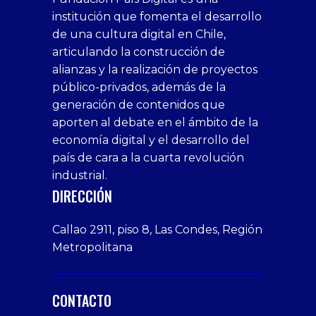
1xbet
siteleri
Sikis
siteleri
bonusu
casino
bonusu
escort
casino
bonusu
bahis
Hot
yenigiris.com
Giriş
bonusu
institución que fomenta el desarrollo
canlı
deneme
veren
siteleri
veren
siteleri
siteleri
Couple
veren
de una cultura digital en Chile,
casino
bonusu
siteler
1win
siteler
xxx
siteler
articulando la construcción de
siteleri
xslot
deneme
homemade
deneme
alianzas y la realización de proyectos
bedava
sahabet
bonusu
porn
bonusu
público-privados, además de la
bonus
giriş
Deneme
on
veren
generación de contenidos que
veren
1xbet
bonusu
webcam
siteler
aporten al debate en el ámbito de la
siteler
giriş
veren
Cumshots
economía digital y el desarrollo del
1xbet
tarafbet
siteler
Tits
deneme
giriş
Free
país de cara a la cuarta revolución
bonusu
Amateur
industrial.
veren
Porn
DIRECCIÓN
siteler
Video
Xxx
Callao 2911, piso 8, Las Condes, Región
Indian
Metropolitana
Desi
Big
Butt
CONTACTO
sex