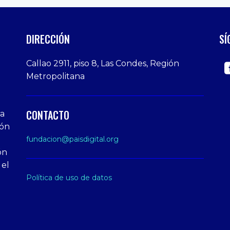
DIRECCIÓN
SÍ
Callao 2911, piso 8, Las Condes, Región
Metropolitana
CONTACTO
ra
ión
fundacion@paisdigital.org
ón
 el
Política de uso de datos