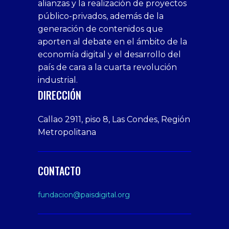
alianzas y la realización de proyectos
bedava
sahabet
bonusu
porn
bonusu
público-privados, además de la
bonus
giriş
Deneme
on
veren
generación de contenidos que
veren
1xbet
bonusu
webcam
siteler
aporten al debate en el ámbito de la
siteler
giriş
veren
Cumshots
economía digital y el desarrollo del
1xbet
tarafbet
siteler
Tits
deneme
giriş
Free
país de cara a la cuarta revolución
bonusu
Amateur
industrial.
veren
Porn
DIRECCIÓN
siteler
Video
Xxx
Callao 2911, piso 8, Las Condes, Región
Indian
Metropolitana
Desi
Big
Butt
CONTACTO
sex
From
fundacion@paisdigital.org
Her
Step
Son