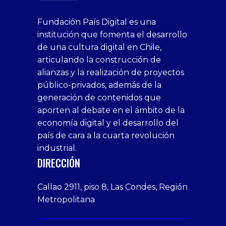
superbetin
bahis
Sikis
casino
deneme
https://fap.xxx
canlı
deneme
ankara
casinositeleri.uk.com
deneme
geobonus.org
canlı
Bengali
https://hazbet-
Tipobet
deneme
sikiş
Fundación País Digital es una
1xbet
siteleri
Sikis
siteleri
bonusu
casino
bonusu
escort
casino
bonusu
bahis
Hot
yenigiris.com
Giriş
bonusu
institución que fomenta el desarrollo
canlı
deneme
veren
siteleri
veren
siteleri
siteleri
Couple
veren
de una cultura digital en Chile,
casino
bonusu
siteler
1win
siteler
xxx
siteler
articulando la construcción de
siteleri
xslot
deneme
homemade
deneme
alianzas y la realización de proyectos
bedava
sahabet
bonusu
porn
bonusu
público-privados, además de la
bonus
giriş
Deneme
on
veren
generación de contenidos que
veren
1xbet
bonusu
webcam
siteler
aporten al debate en el ámbito de la
siteler
giriş
veren
Cumshots
economía digital y el desarrollo del
1xbet
tarafbet
siteler
Tits
deneme
giriş
Free
país de cara a la cuarta revolución
bonusu
Amateur
industrial.
veren
Porn
DIRECCIÓN
siteler
Video
Xxx
Callao 2911, piso 8, Las Condes, Región
Indian
Metropolitana
Desi
Big