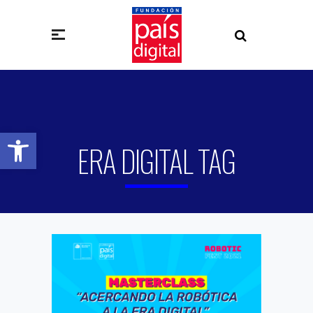
Abrir barra de herramientas
ERA DIGITAL TAG