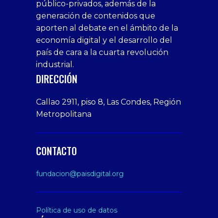
público-privados, además de la
bonus
giriş
Deneme
on
veren
generación de contenidos que
veren
1xbet
bonusu
webcam
siteler
aporten al debate en el ámbito de la
siteler
giriş
veren
Cumshots
economía digital y el desarrollo del
1xbet
tarafbet
siteler
Tits
deneme
giriş
Free
país de cara a la cuarta revolución
bonusu
Amateur
industrial.
veren
Porn
DIRECCIÓN
siteler
Video
Xxx
Callao 2911, piso 8, Las Condes, Región
Indian
Metropolitana
Desi
Big
Butt
CONTACTO
sex
From
fundacion@paisdigital.org
Her
Step
Son
Política de uso de datos