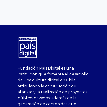
superbetin
bahis
Sikis
casino
deneme
https://fap.xxx
canlı
deneme
ankara
casinositeleri.uk.com
deneme
geobonus.org
canlı
Bengali
https://hazbet-
Tipobet
deneme
sikiş
Fundación País Digital es una
1xbet
siteleri
Sikis
siteleri
bonusu
casino
bonusu
escort
casino
bonusu
bahis
Hot
yenigiris.com
Giriş
bonusu
institución que fomenta el desarrollo
canlı
deneme
veren
siteleri
veren
siteleri
siteleri
Couple
veren
de una cultura digital en Chile,
casino
bonusu
siteler
1win
siteler
xxx
siteler
articulando la construcción de
siteleri
xslot
deneme
homemade
deneme
alianzas y la realización de proyectos
bedava
sahabet
bonusu
porn
bonusu
público-privados, además de la
bonus
giriş
Deneme
on
veren
generación de contenidos que
veren
1xbet
bonusu
webcam
siteler