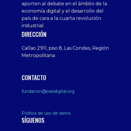
aporten al debate en el ámbito de la
siteler
giriş
veren
Cumshots
economía digital y el desarrollo del
1xbet
tarafbet
siteler
Tits
deneme
giriş
Free
país de cara a la cuarta revolución
bonusu
Amateur
industrial.
veren
Porn
DIRECCIÓN
siteler
Video
Xxx
Callao 2911, piso 8, Las Condes, Región
Indian
Metropolitana
Desi
Big
Butt
CONTACTO
sex
From
fundacion@paisdigital.org
Her
Step
Son
Política de uso de datos
SÍGUENOS