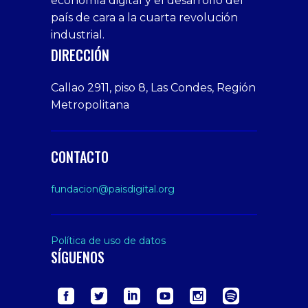
economía digital y el desarrollo del
1xbet
tarafbet
siteler
Tits
deneme
giriş
Free
país de cara a la cuarta revolución
bonusu
Amateur
industrial.
veren
Porn
DIRECCIÓN
siteler
Video
Xxx
Callao 2911, piso 8, Las Condes, Región
Indian
Metropolitana
Desi
Big
Butt
CONTACTO
sex
From
fundacion@paisdigital.org
Her
Step
Son
Política de uso de datos
SÍGUENOS