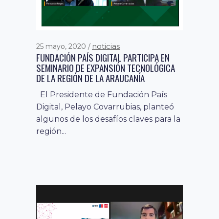
noticias
25 mayo, 2020
FUNDACIÓN PAÍS DIGITAL PARTICIPA EN
SEMINARIO DE EXPANSIÓN TECNOLÓGICA
DE LA REGIÓN DE LA ARAUCANÍA
El Presidente de Fundación País
Digital, Pelayo Covarrubias, planteó
algunos de los desafíos claves para la
región...