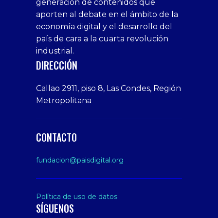
generación de contenidos que
veren
1xbet
bonusu
webcam
siteler
aporten al debate en el ámbito de la
siteler
giriş
veren
Cumshots
economía digital y el desarrollo del
1xbet
tarafbet
siteler
Tits
deneme
giriş
Free
país de cara a la cuarta revolución
bonusu
Amateur
industrial.
veren
Porn
DIRECCIÓN
siteler
Video
Xxx
Callao 2911, piso 8, Las Condes, Región
Indian
Metropolitana
Desi
Big
Butt
CONTACTO
sex
From
fundacion@paisdigital.org
Her
Step
Son
Política de uso de datos
SÍGUENOS