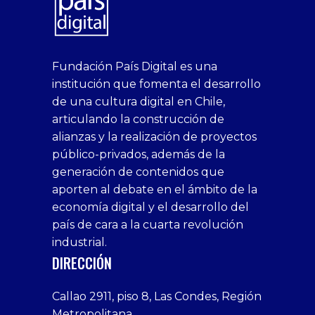
superbetin
bahis
Sikis
casino
deneme
https://fap.xxx
canlı
deneme
ankara
casinositeleri.uk.com
deneme
geobonus.org
canlı
Bengali
https://hazbet-
Tipobet
deneme
sikiş
Fundación País Digital es una
1xbet
siteleri
Sikis
siteleri
bonusu
casino
bonusu
escort
casino
bonusu
bahis
Hot
yenigiris.com
Giriş
bonusu
institución que fomenta el desarrollo
canlı
deneme
veren
siteleri
veren
siteleri
siteleri
Couple
veren
de una cultura digital en Chile,
casino
bonusu
siteler
1win
siteler
xxx
siteler
articulando la construcción de
siteleri
xslot
deneme
homemade
deneme
alianzas y la realización de proyectos
bedava
sahabet
bonusu
porn
bonusu
público-privados, además de la
bonus
giriş
Deneme
on
veren
generación de contenidos que
veren
1xbet
bonusu
webcam
siteler
aporten al debate en el ámbito de la
siteler
giriş
veren
Cumshots
economía digital y el desarrollo del
1xbet
tarafbet
siteler
Tits
deneme
giriş
Free
país de cara a la cuarta revolución
bonusu
Amateur
industrial.
veren
Porn
DIRECCIÓN
siteler
Video
Xxx
Callao 2911, piso 8, Las Condes, Región
Indian
Metropolitana