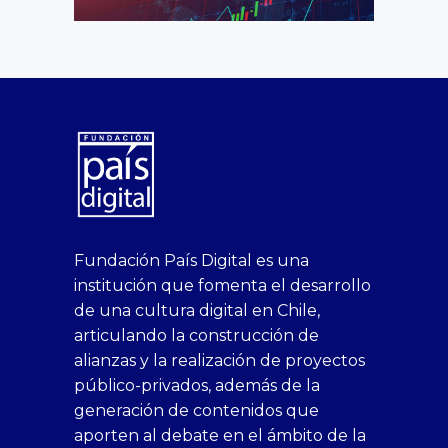
superbetin
bahis
Sikis
casino
deneme
https://fap.xxx
canlı
deneme
ankara
casinositeleri.uk.com
deneme
geobonus.org
canlı
Bengali
https://hazbet-
Tipobet
deneme
sikiş
Fundación País Digital es una
1xbet
siteleri
Sikis
siteleri
bonusu
casino
bonusu
escort
casino
bonusu
bahis
Hot
yenigiris.com
Giriş
bonusu
institución que fomenta el desarrollo
canlı
deneme
veren
siteleri
veren
siteleri
siteleri
Couple
veren
de una cultura digital en Chile,
casino
bonusu
siteler
1win
siteler
xxx
siteler
articulando la construcción de
siteleri
xslot
deneme
homemade
deneme
alianzas y la realización de proyectos
bedava
sahabet
bonusu
porn
bonusu
público-privados, además de la
bonus
giriş
Deneme
on
veren
generación de contenidos que
veren
1xbet
bonusu
webcam
siteler
aporten al debate en el ámbito de la
siteler
giriş
veren
Cumshots