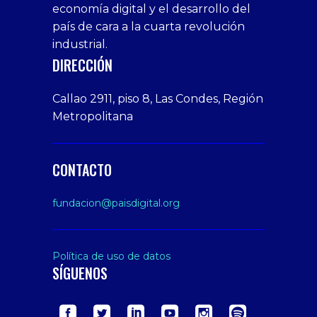
economía digital y el desarrollo del
1xbet
tarafbet
siteler
Tits
deneme
giriş
Free
país de cara a la cuarta revolución
bonusu
Amateur
industrial.
veren
Porn
DIRECCIÓN
siteler
Video
Xxx
Callao 2911, piso 8, Las Condes, Región
Indian
Metropolitana
Desi
Big
Butt
CONTACTO
sex
From
fundacion@paisdigital.org
Her
Step
Son
Política de uso de datos
SÍGUENOS