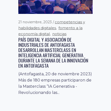
competencias y
21 noviembre, 2023
habilidades digitales
fomento a la
,
economía digital
noticias
,
PAÍS DIGITAL Y ASOCIACIÓN DE
INDUSTRIALES DE ANTOFAGASTA
DESARROLLAN MASTERCLASS EN
INTELIGENCIA ARTIFICIAL GENERATIVA
DURANTE LA SEMANA DE LA INNOVACIÓN
EN ANTOFAGASTA
(Antofagasta, 20 de noviembre 2023)
Más de 180 empresas participaron de
la Masterclass “IA Generativa -
Revolucionando las...