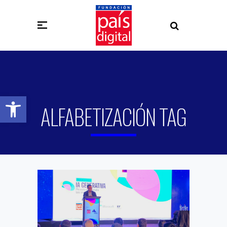
Abrir barra de herramientas
ALFABETIZACIÓN TAG