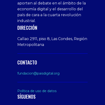
aporten al debate en el ámbito de la
siteler
giriş
veren
Cumshots
economía digital y el desarrollo del
1xbet
tarafbet
siteler
Tits
deneme
giriş
Free
país de cara a la cuarta revolución
bonusu
Amateur
industrial.
veren
Porn
DIRECCIÓN
siteler
Video
Xxx
Callao 2911, piso 8, Las Condes, Región
Indian
Metropolitana
Desi
Big
Butt
CONTACTO
sex
From
fundacion@paisdigital.org
Her
Step
Son
Política de uso de datos
SÍGUENOS