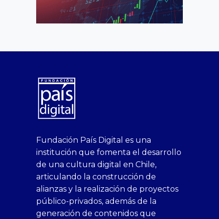
superbetin
bahis
Sikis
casino
deneme
https://fap.xxx
canlı
deneme
ankara
casinositeleri.uk.com
deneme
geobonus.org
canlı
Bengali
https://hazbet-
Tipobet
deneme
sikiş
Fundación País Digital es una
1xbet
siteleri
Sikis
siteleri
bonusu
casino
bonusu
escort
casino
bonusu
bahis
Hot
yenigiris.com
Giriş
bonusu
institución que fomenta el desarrollo
canlı
deneme
veren
siteleri
veren
siteleri
siteleri
Couple
veren
de una cultura digital en Chile,
casino
bonusu
siteler
1win
siteler
xxx
siteler
articulando la construcción de
siteleri
xslot
deneme
homemade
deneme
alianzas y la realización de proyectos
bedava
sahabet
bonusu
porn
bonusu
público-privados, además de la
bonus
giriş
Deneme
on
veren
generación de contenidos que
veren
1xbet
bonusu
webcam
siteler