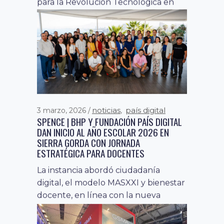
noticias
país digital
17 marzo, 2026
,
SIERRA GORDA CONMEMORA EL MES DE LA
MUJER CON JORNADA PARA PROMOVER EL
LIDERAZGO FEMENINO Y EL INTERÉS POR
LA CIENCIA Y LA TECNOLOGÍA
La iniciativa, impulsada por Fundación
País Digital junto a Spence | BHP,
reunió a las comunidades educativas