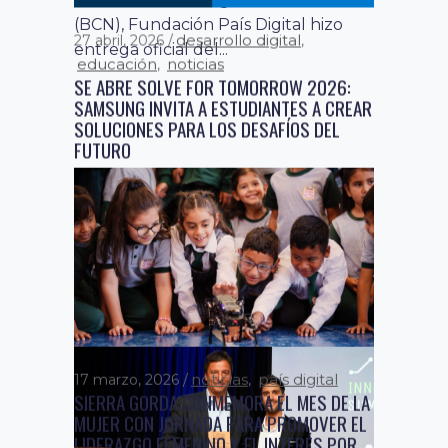
(BCN), Fundación País Digital hizo
desarrollo digital
27 abril, 2026
,
entrega oficial del...
educación
noticias
,
SE ABRE SOLVE FOR TOMORROW 2026:
SAMSUNG INVITA A ESTUDIANTES A CREAR
SOLUCIONES PARA LOS DESAFÍOS DEL
FUTURO
El programa educativo que lleva 12
años en Chile, invita a estudiantes de
enseñanza media de todo el...
noticias
9 enero, 2026
PREMIO NACIONAL CHILE POTENCIA
RECONOCE LAS MEJORES SOLUCIONES DE
INTELIGENCIA ARTIFICIAL DESARROLLADAS