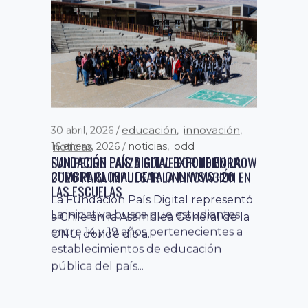
educación
innovación
30 abril, 2026
,
,
noticias
odd
noticias
16 enero, 2026
,
FUNDACIÓN PAÍS DIGITAL EXPONE EN LA
SAN PEDRO LANZA SOLVE FOR TOMORROW
CUMBRE GLOBAL DE LA ONU WSIS+20
2026 PARA IMPULSAR LA INNOVACIÓN EN
LAS ESCUELAS
La Fundación País Digital representó
La iniciativa busca que estudiantes
a Chile en la Asamblea General de la
entre 14 y 19 años pertenecientes a
ONU, donde dio a...
establecimientos de educación
pública del país...