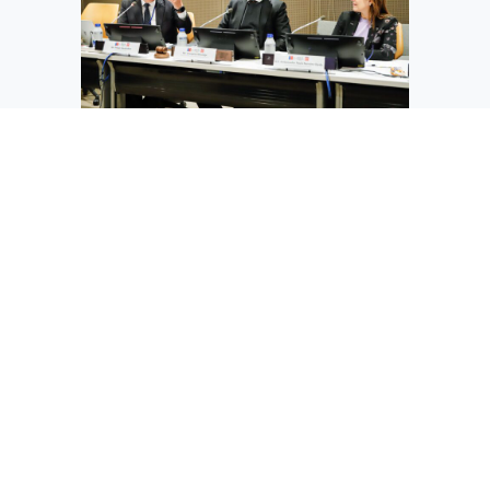
En el marco de su 25° aniversario,
Fundación País Digital encabezó su
décima gira tecnológica, con una...
noticias
país digital
9 marzo, 2026
,