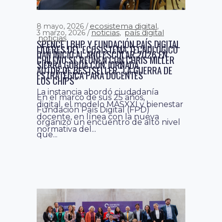
ecosistema digital
8 mayo, 2026
,
noticias
país digital
3 marzo, 2026
,
noticias
SPENCE | BHP Y FUNDACIÓN PAÍS DIGITAL
LÍDERES DEL ECOSISTEMA TECNOLÓGICO
DAN INICIO AL AÑO ESCOLAR 2026 EN
CHILENO SE REÚNEN CON CHRIS MILLER
SIERRA GORDA CON JORNADA
AUTOR DE BESTSELLER “LA GUERRA DE
ESTRATÉGICA PARA DOCENTES
LOS CHIPS”
La instancia abordó ciudadanía
En el marco de sus 25 años,
digital, el modelo MASXXI y bienestar
Fundación País Digital (FPD)
docente, en línea con la nueva
organizó un encuentro de alto nivel
normativa del...
que...