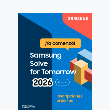
noticias
12 enero, 2026
FUNDACIÓN PAÍS DIGITAL HACE ENTREGA A
LA BIBLIOTECA DEL CONGRESO DEL LIBRO
“PROPUESTAS PARA CHILE 2026–2030”
En una ceremonia realizada en la
Biblioteca del Congreso Nacional