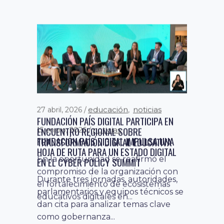
educación
noticias
27 abril, 2026
,
FUNDACIÓN PAÍS DIGITAL PARTICIPA EN
ENCUENTRO REGIONAL SOBRE
noticias
15 enero, 2026
FUNDACIÓN PAÍS DIGITAL IMPULSA UNA
TRANSFORMACIÓN DIGITAL EDUCATIVA
HOJA DE RUTA PARA UN ESTADO DIGITAL
En la oportunidad se reafirmó el
EN EL CYBER POLICY SUMMIT
compromiso de la organización con
Durante tres jornadas, autoridades,
el fortalecimiento de ecosistemas
parlamentarios y equipos técnicos se
educativos digitales en...
dan cita para analizar temas clave
como gobernanza...