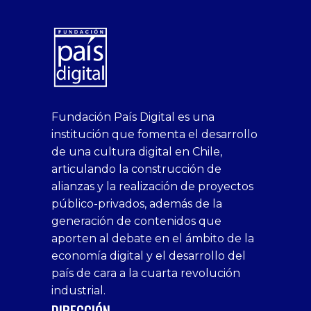
superbetin
bahis
Sikis
casino
deneme
https://fap.xxx
canlı
deneme
ankara
casinositeleri.uk.com
deneme
geobonus.org
canlı
Bengali
https://hazbet-
Tipobet
deneme
sikiş
Fundación País Digital es una
1xbet
siteleri
Sikis
siteleri
bonusu
casino
bonusu
escort
casino
bonusu
bahis
Hot
yenigiris.com
Giriş
bonusu
institución que fomenta el desarrollo
canlı
deneme
veren
siteleri
veren
siteleri
siteleri
Couple
veren
de una cultura digital en Chile,
casino
bonusu
siteler
1win
siteler
xxx
siteler
articulando la construcción de
siteleri
xslot
deneme
homemade
deneme
alianzas y la realización de proyectos
bedava
sahabet
bonusu
porn
bonusu
público-privados, además de la
bonus
giriş
Deneme
on
veren
generación de contenidos que
veren
1xbet
bonusu
webcam
siteler
aporten al debate en el ámbito de la
siteler
giriş
veren
Cumshots
economía digital y el desarrollo del
1xbet
tarafbet
siteler
Tits
deneme
giriş
Free
país de cara a la cuarta revolución
bonusu
Amateur
industrial.
veren
Porn
DIRECCIÓN